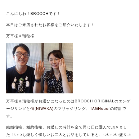
こんにちわ！BROOCHです！
本日はご来店されたお客様をご紹介いたします！
万平様＆瑞穂様
万平様＆瑞穂様がお選びになったのはBROOCH ORIGINALのエンゲ
ージリングと
俄(NIWAKA)
のマリッジリング、
TAGHeuer
の時計で
す。
結婚指輪、婚約指輪、お返しの時計を全て同じ日に選んで頂きまし
た！いつも楽しく優しいお二人とお話をしていると、ついつい盛り上