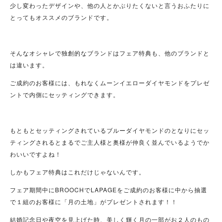
少し変わったデザインや、他の人とかぶりたくないと言うおふたりに
とってもオススメのブランドです。
そんなオシャレで独創的なブランドはフェア特典も、他のブランドと
は違います。
ご成約のお客様には、もれなくムーンイエローダイヤモンドをプレゼ
ントで内側にセッティングできます。
もともとセッティングされているブルーダイヤモンドのとなりにセッ
ティングされるとまるでご主人様と奥様が仲良く並んでいるようでか
わいいですよね！
しかもフェア特典はこれだけじゃないんです。
フェア期間中にBROOCHでLAPAGEをご成約のお客様に中から抽選
で１組のお客様に「月の土地」がプレゼントされます！！
結婚記念日や夜空を見上げた時、美しく輝く月の一部がお２人のもの