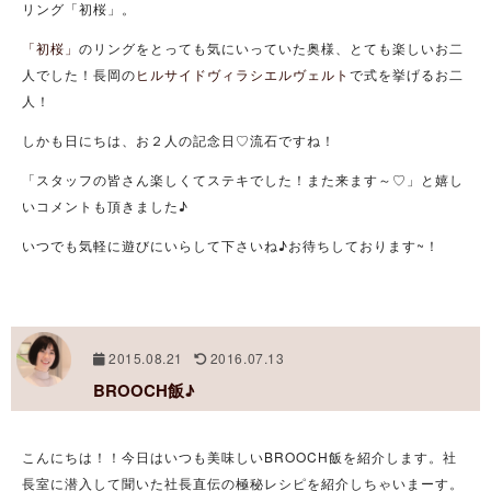
リング「初桜」。
「初桜」
のリングをとっても気にいっていた奥様、とても楽しいお二
人でした！長岡の
ヒルサイドヴィラシエルヴェルト
で式を挙げるお二
人！
しかも日にちは、お２人の記念日♡流石ですね！
「スタッフの皆さん楽しくてステキでした！また来ます～♡」と嬉し
いコメントも頂きました♪
いつでも気軽に遊びにいらして下さいね♪お待ちしております~！
2015.08.21
2016.07.13
BROOCH飯♪
こんにちは！！今日はいつも美味しいBROOCH飯を紹介します。社
長室に潜入して聞いた社長直伝の極秘レシピを紹介しちゃいまーす。