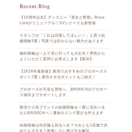
Recent Blog
【10周年記念】ディズニー『美女と野獣』Rose
Lineがリニューアル！SVシリーズも新登場
スタッフが「これは試着してほしい！」と思う結
婚指輪5選｜写真では伝わらない魅力があります
婚約指輪は一人で見に行っても大丈夫？男性から
よくいただく質問にお答えします【新潟】
【2026年最新版】新潟でおすすめのプロポーズス
ポット7選｜成功させるポイントもご紹介！
プロポーズが不安な男性へ。BROOCHがプロポー
ズ成功までサポートします
新潟で人気ブランドの結婚指輪を一度に見比べる
ならBROOCHへ！運命のリング選びを叶えます
結婚指輪は何店舗も回るべき？それとも1店舗で決
めても大丈夫？後悔しない選び方を解説