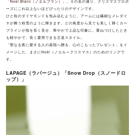
「
Noel Blanc（ノエルブラン）
」。その名の通り、クリスマスプロポ
ーズにこれ以上ないほどぴったりのデザインです。
ひと粒のダイヤモンドを包み込むように、アームには繊細なメレダイ
ヤが舞う粉雪のように輝きます。どの角度から見ても美しく輝くカー
ブラインが指を長く見せ、華やかで上品な印象に。重ねづけしたとき
も軽やかで、長く愛用できる王道スタイル。
「聖なる夜に愛する人の薬指へ贈る、心のこもったプレゼント」をイ
メージした、まさにNoël（ノエル＝クリスマス）のためのリングで
す。
LAPAGE（ラパージュ）「Snow Drop（スノードロ
ップ）」