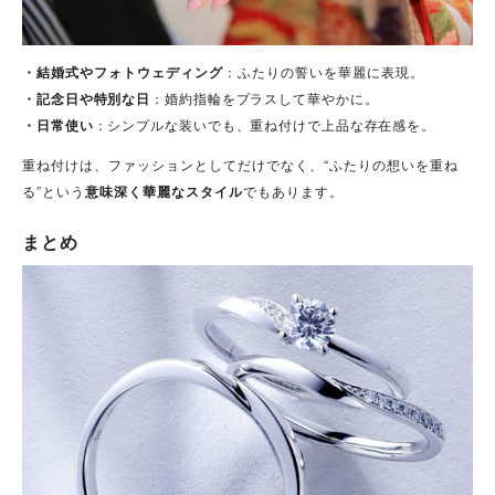
・
結婚式やフォトウェディング
：ふたりの誓いを華麗に表現。
・記念日や特別な日
：婚約指輪をプラスして華やかに。
・日常使い
：シンプルな装いでも、重ね付けで上品な存在感を。
重ね付けは、ファッションとしてだけでなく、“ふたりの想いを重ね
る”という
意味深く華麗なスタイル
でもあります。
まとめ