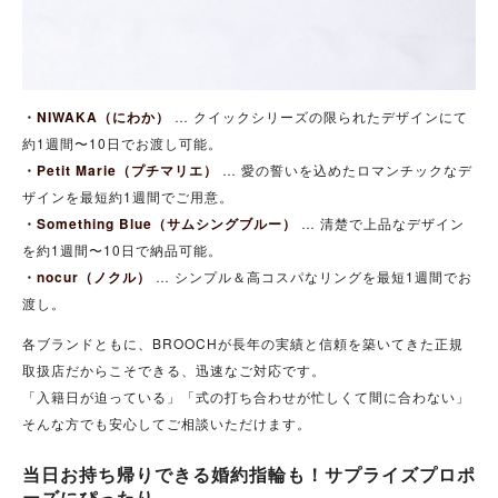
・
NIWAKA（にわか）
… クイックシリーズの限られたデザインにて
約1週間〜10日でお渡し可能。
・
Petit Marie（プチマリエ）
… 愛の誓いを込めたロマンチックなデ
ザインを最短約1週間でご用意。
・
Something Blue（サムシングブルー）
… 清楚で上品なデザイン
を約1週間〜10日で納品可能。
・
nocur（ノクル）
… シンプル＆高コスパなリングを最短1週間でお
渡し。
各ブランドともに、BROOCHが長年の実績と信頼を築いてきた正規
取扱店だからこそできる、迅速なご対応です。
「入籍日が迫っている」「式の打ち合わせが忙しくて間に合わない」
そんな方でも安心してご相談いただけます。
当日お持ち帰りできる婚約指輪も！サプライズプロポ
ーズにぴったり