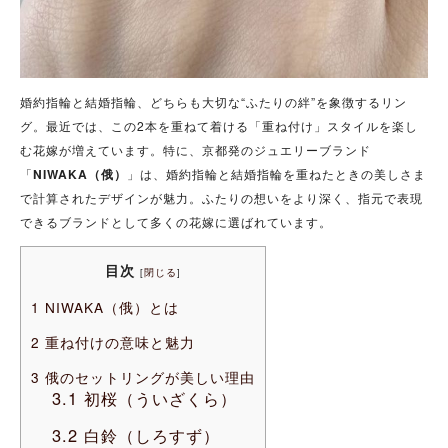
婚約指輪と結婚指輪、どちらも大切な“ふたりの絆”を象徴するリン
グ。最近では、この2本を重ねて着ける「重ね付け」スタイルを楽し
む花嫁が増えています。特に、京都発のジュエリーブランド
「
NIWAKA（俄）
」は、婚約指輪と結婚指輪を重ねたときの美しさま
で計算されたデザインが魅力。ふたりの想いをより深く、指元で表現
できるブランドとして多くの花嫁に選ばれています。
目次
[
閉じる
]
1
NIWAKA（俄）とは
2
重ね付けの意味と魅力
3
俄のセットリングが美しい理由
3.1
初桜（ういざくら）
3.2
白鈴（しろすず）