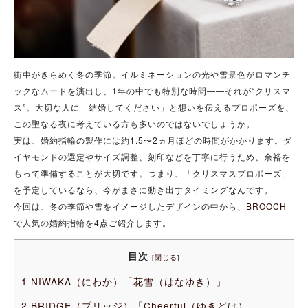
街中がきらめく冬の季節。イルミネーションの光や雪景色がロマンチ
ックなムードを演出し、1年の中でも特別な時間——それが“クリスマ
ス”。大切な人に「結婚してください」と想いを伝えるプロポーズを、
この聖なる夜に考えている方も多いのではないでしょうか。
実は、婚約指輪の製作には約1.5〜2ヵ月ほどの時間がかかります。ダ
イヤモンドの選定やサイズ調整、刻印などを丁寧に行うため、余裕を
もって準備することが大切です。つまり、「クリスマスプロポーズ」
を予定しているなら、今がまさに動き出すタイミングなんです。
今回は、冬の季節や雪をイメージしたデザインの中から、
BROOCH
で人気の婚約指輪を4点ご紹介します。
目次
[
閉じる
]
1
NIWAKA（にわか）「花雪（はなゆき）」
2
BRIDGE（ブリッジ）「Cheerful（ゆきどけ）」