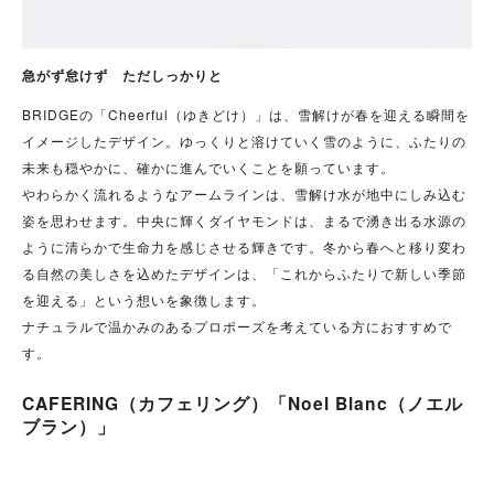
急がず怠けず ただしっかりと
BRIDGEの「Cheerful（ゆきどけ）」は、雪解けが春を迎える瞬間を
イメージしたデザイン。ゆっくりと溶けていく雪のように、ふたりの
未来も穏やかに、確かに進んでいくことを願っています。
やわらかく流れるようなアームラインは、雪解け水が地中にしみ込む
姿を思わせます。中央に輝くダイヤモンドは、まるで湧き出る水源の
ように清らかで生命力を感じさせる輝きです。冬から春へと移り変わ
る自然の美しさを込めたデザインは、「これからふたりで新しい季節
を迎える」という想いを象徴します。
ナチュラルで温かみのあるプロポーズを考えている方におすすめで
す。
CAFERING（カフェリング）「Noel Blanc（ノエル
ブラン）」