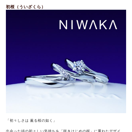
初桜（ういざくら）
「初々しさは 薫る桜の如く」
出会った頃の初々しい気持ちを「咲きはじめの桜」に重ねたデザイ