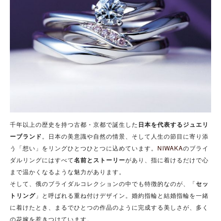
千年以上の歴史を持つ古都・京都で誕生した
日本を代表するジュエリ
ーブランド
。日本の美意識や自然の情景、そして人生の節目に寄り添
う「想い」をリングひとつひとつに込めています。
NIWAKA
のブライ
ダルリングにはすべて
名前とストーリー
があり、指に着けるだけで心
まで温かくなるような魅力があります。
そして、俄のブライダルコレクションの中でも特徴的なのが、「
セッ
トリング
」と呼ばれる重ね付けデザイン。婚約指輪と結婚指輪を一緒
に着けたとき、まるでひとつの作品のように完成する美しさが、多く
の花嫁を惹きつけています。