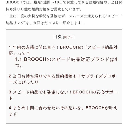
BROOCHでは、最短1週間〜10日でお渡しできる結婚指輪や、当日お
持ち帰り可能な婚約指輪をご用意しています。
一生に一度の大切な瞬間を妥協せず、スムーズに迎えられる“スピード
納品リング”を、今回はたっぷりご紹介します。
目次
[
閉じる
]
1
年内の入籍に間に合う！BROOCHの「スピード納品対
応」って？
1.1
BROOCHのスピード納品対応ブランドは4
つ。
2
当日お持ち帰りできる婚約指輪も！サプライズプロポ
ーズにぴったり
3
スピード納品でも妥協しない！BROOCHの安心サポー
ト
4
まとめ｜間に合わせたいその想いを、BROOCHが叶え
ます