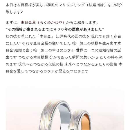
本日は木目模様が美しい和風のマリッジリング（結婚指輪）をご紹介
致します♪
まずは、
杢目金屋（もくめがねや）
からご紹介します。
“その指輪が生まれるまでに４００年の歴史がありました”
幻の技と呼ばれた「木目金」 江戸時代の匠の技を 現代でも輝く存在
にしたい それが杢目金屋の願いでした 唯一無二の模様を生み出す木
目金 結婚と言う唯一無二の幸せのカタチ 世界に一つの結婚指輪の誕
生です つながる木目模様 分かちあった瞬間の想いが ふたりの絆を深
めます 現代へとつながる伝統の技 未来へとつながるふたりの指輪 木
目金を通してつながるカタチが歴史をつむぎます