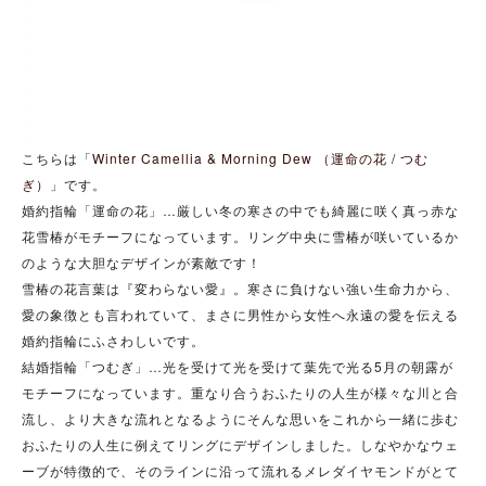
こちらは「
Winter Camellia & Morning Dew （運命の花 / つむ
ぎ）
」です。
婚約指輪「運命の花」…厳しい冬の寒さの中でも綺麗に咲く真っ赤な
花雪椿がモチーフになっています。リング中央に雪椿が咲いているか
のような大胆なデザインが素敵です！
雪椿の花言葉は『変わらない愛』。寒さに負けない強い生命力から、
愛の象徴とも言われていて、まさに男性から女性へ永遠の愛を伝える
婚約指輪にふさわしいです。
結婚指輪「つむぎ」…光を受けて光を受けて葉先で光る5月の朝露が
モチーフになっています。重なり合うおふたりの人生が様々な川と合
流し、より大きな流れとなるようにそんな思いをこれから一緒に歩む
おふたりの人生に例えてリングにデザインしました。しなやかなウェ
ーブが特徴的で、そのラインに沿って流れるメレダイヤモンドがとて