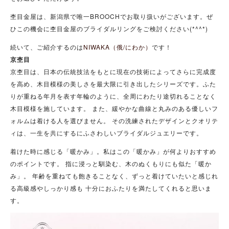
杢目金屋は、新潟県で唯一BROOCHでお取り扱いがございます。ぜ
ひこの機会に杢目金屋のブライダルリングをご検討ください(*^^*)
続いて、ご紹介するのは
NIWAKA（俄/にわか）
です！
京杢目
京杢目は、日本の伝統技法をもとに現在の技術によってさらに完成度
を高め、木目模様の美しさを最大限に引き出したシリーズです。ふた
りが重ねる年月を表す年輪のように、全周にわたり途切れることなく
木目模様を施しています。 また、緩やかな曲線と丸みのある優しいフ
ォルムは着ける人を選びません。 その洗練されたデザインとクオリテ
ィは、一生を共にするにふさわしいブライダルジュエリーです。
着けた時に感じる「暖かみ」。私はこの「暖かみ」が何よりおすすめ
のポイントです。 指に浸っと馴染む、木のぬくもりにも似た「暖か
み」。 年齢を重ねても飽きることなく、ずっと着けていたいと感じれ
る高級感やしっかり感も 十分におふたりを満たしてくれると思いま
す。