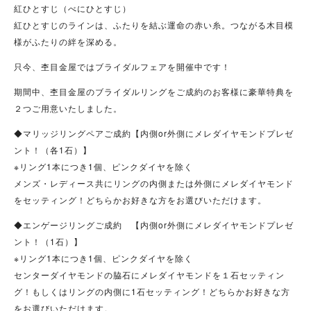
紅ひとすじ（べにひとすじ）
紅ひとすじのラインは、ふたりを結ぶ運命の赤い糸。つながる木目模
様がふたりの絆を深める。
只今、杢目金屋ではブライダルフェアを開催中です！
期間中、杢目金屋のブライダルリングをご成約のお客様に豪華特典を
２つご用意いたしました。
◆マリッジリングペアご成約【内側or外側にメレダイヤモンドプレゼ
ント！（各1石）】
※リング1本につき1個、ピンクダイヤを除く
メンズ・レディース共にリングの内側または外側にメレダイヤモンド
をセッティング！どちらかお好きな方をお選びいただけます。
◆エンゲージリングご成約 【内側or外側にメレダイヤモンドプレゼ
ント！（1石）】
※リング1本につき1個、ピンクダイヤを除く
センターダイヤモンドの脇石にメレダイヤモンドを１石セッティン
グ！もしくはリングの内側に1石セッティング！どちらかお好きな方
をお選びいただけます。