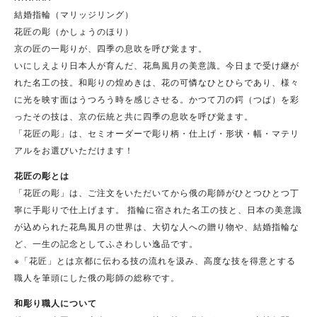
結婚指輪（マリッジリング）
花匠の彫（かしょうのほり）
京の匠の一彫りが、四季の息吹を呼び覚ます。
いにしえより日本人が育んだ、花鳥風月の美意識。今日まで受け継が
れた名工の技。和彫りの煌めきは、花の可憐なひとひらであり、様々
に光を映す面はうつろう時を感じさせる。かつて刀の鍔（つば）を彩
ったその技は、京の伝統と共に四季の息吹を呼び覚ます。
「花匠の彫」は、セミオーダーで彫り柄・仕上げ・形状・幅・マテリ
アルをお選びいただけます！
花匠の彫とは
「花匠の彫」は、ご注文をいただいてから俄の彫師がひとつひとつ丁
寧に手彫りで仕上げます。 指輪に宿された名工の技と、日本の美意識
が込められた花鳥風月の世界は、大切な人への贈り物や、結婚指輪な
ど、一生の記念としてふさわしい逸品です。
※「花匠」とは京都に伝わる技の流れを汲み、高度な技を得意とする
職人を筆頭にした俄の彫師の総称です。
和彫り職人について