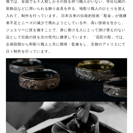
俄では、全国でも十人程しかその技を持つ職人がいない、寺社仏閣の
装飾品などに用いられる飾り金具を作る、地彫り職人のひとりを迎え
入れて、制作を行っています。 日本古来の伝統的技術「彫金」が後継
者不足とニーズの減少で廃れようとしている中、高い技術を生かし、
ジュエリーに技を施すことで、身に着ける人にとって掛け替えのない
品として伝統の技を次の世代に継承しています。 「花匠の彫」では、
企画段階から和彫り職人と共に開発・監修をし、京都のアトリエにて
日々制作を行っています。