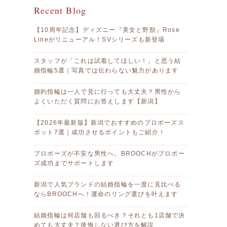
Recent Blog
【10周年記念】ディズニー『美女と野獣』Rose
Lineがリニューアル！SVシリーズも新登場
スタッフが「これは試着してほしい！」と思う結
婚指輪5選｜写真では伝わらない魅力があります
婚約指輪は一人で見に行っても大丈夫？男性から
よくいただく質問にお答えします【新潟】
【2026年最新版】新潟でおすすめのプロポーズス
ポット7選｜成功させるポイントもご紹介！
プロポーズが不安な男性へ。BROOCHがプロポー
ズ成功までサポートします
新潟で人気ブランドの結婚指輪を一度に見比べる
ならBROOCHへ！運命のリング選びを叶えます
結婚指輪は何店舗も回るべき？それとも1店舗で決
めても大丈夫？後悔しない選び方を解説