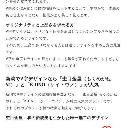
ンを引き立ててくれます。
V字のくぼみ部分に婚約指輪をセットすることで、華やかで一体感の
ある仕上がりとなり、指元がより美しく見えます。
オリジナリティと上品さを求める方
V字デザインは、さりげなく個性を演出しつつもシンプルさを保つこ
とができるデザインです。
そのため、上品でありながらも人とは違うデザインを求める方に最適
です。
V字の角度やラインの細さによっても印象が変わるため、さまざまな
スタイルを楽しみたい方にもおすすめです。
新潟でV字デザインなら「杢目金屋（もくめがね
や）」と「K.UNO（ケイ・ウノ）」が人気
新潟でV字デザインの結婚指輪を選ぶなら、「杢目金屋(もくめがね
や）」と「K.UNO（ケイ・ウノ）」が特に人気のブランドです。
それぞれのブランドが持つ特徴と魅力をご紹介します。
杢目金屋：和の伝統美を生かした唯一無二のデザイン