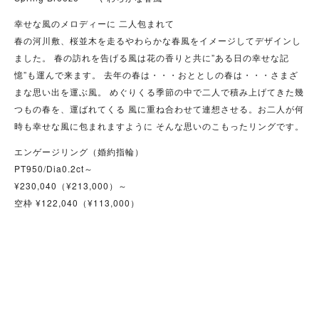
幸せな風のメロディーに 二人包まれて
春の河川敷、桜並木を走るやわらかな春風をイメージしてデザインし
ました。 春の訪れを告げる風は花の香りと共に”ある日の幸せな記
憶”も運んで来ます。 去年の春は・・・おととしの春は・・・さまざ
まな思い出を運ぶ風。 めぐりくる季節の中で二人で積み上げてきた幾
つもの春を、運ばれてくる 風に重ね合わせて連想させる。お二人が何
時も幸せな風に包まれますように そんな思いのこもったリングです。
エンゲージリング（婚約指輪）
PT950/Dia0.2ct～
¥230,040（¥213,000）～
空枠 ¥122,040（¥113,000）