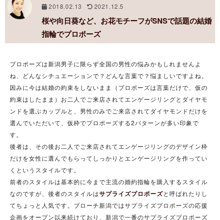
2018.02.13
2021.12.5
桜や向日葵など、お花モチーフがSNSで話題の結婚
指輪でプロポーズ
プロポーズは新潟男子に限らず全国の男性の悩みかもしれませんよ
ね、どんなシチュエーションで？どんな言葉で？悩ましいですよね。
因みに今は結婚の約束をしないまま（プロポーズは言葉だけで、仮の
約束はしたまま）お二人でご来店されてエンゲージリングとダイヤモ
ンドを選ぶカップルと、男性のみでご来店されてダイヤモンドだけを
選んでいただいて、仮枠でプロポーズする2パターンが多い印象で
す。
後者は、その後お二人でご来店されてエンゲージリングのデザイン枠
だけを女性に選んでもらってしっかりとエンゲージリングを作ってい
くというスタイルです。
前者のスタイルは基本的に今まで主流の婚約指輪を購入するスタイル
なのですが、後者のスタイルは
サプライズプロポーズ
と呼ばれたりし
てちょっと人気です。ブローチ新潟ではサプライズプロポーズの応援
企画をオープン以来続けており、新潟で一番のサプライズプロポーズ