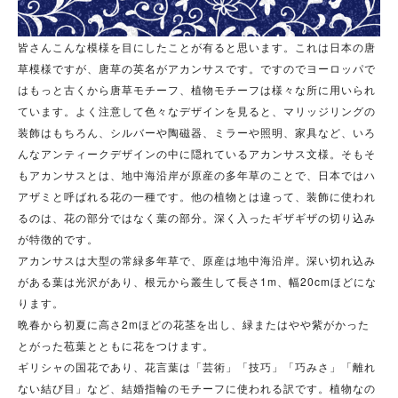
皆さんこんな模様を目にしたことが有ると思います。これは日本の唐
草模様ですが、唐草の英名がアカンサスです。ですのでヨーロッパで
はもっと古くから唐草モチーフ、植物モチーフは様々な所に用いられ
ています。
よく注意して色々なデザインを
見ると、マリッジリングの
装飾はもちろん、シルバーや陶磁器、ミラーや照明、家具など、いろ
んなアンティークデザインの中に隠れているアカンサス文様。そもそ
もアカンサスとは、地中海沿岸が原産の多年草のことで、日本ではハ
アザミと呼ばれる花の一種です。他の植物とは違って、装飾に使われ
るのは、花の部分ではなく葉の部分。深く入ったギザギザの切り込み
が特徴的です。
アカンサスは大型の常緑多年草で、原産は地中海沿岸。深い切れ込み
がある葉は光沢があり、根元から叢生して長さ1m、幅20cmほどにな
ります。
晩春から初夏に高さ2mほどの花茎を出し、緑またはやや紫がかった
とがった苞葉とともに花をつけます。
ギリシャの国花であり、花言葉は「芸術」「技巧」「巧みさ」「離れ
ない結び目」など、結婚指輪のモチーフに使われる訳です。植物なの