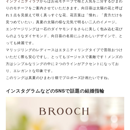
インフィニティラブ
からはお花モチーフで桜と人気を二分するひまわ
りのモチーフをご案内させていただきます。向日葵は太陽の花と呼ば
れ１点を見据えて咲く真っすぐな花、花言葉は「憧れ」「貴方だけを
見つめていたい」真夏の太陽の様な元気で明るい二人のイメージ。
エンゲージリングは一石のダイヤモンドをさらに美しく包み込む花び
らのようなダイヤモンド、向日葵の名前にふさわしいデザインで、と
っても綺麗です。
マリッジリングのレディースはエタニティリングタイプで普段おつけ
いただく際も安心ですし、とってもゴージャスで素敵です！メンズの
方はシンプルなリングの中に２つのラインがアクセントになってお
り、エレガントな印象です。
このリングは真夏のひまわり畑でプロポーズ計画たいですね。
インスタグラムなどのSNSで話題の結婚指輪