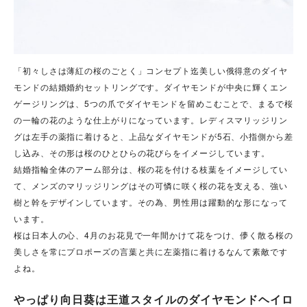
「初々しさは薄紅の桜のごとく」コンセプト迄美しい俄得意のダイヤ
モンドの結婚婚約セットリングです。ダイヤモンドが中央に輝くエン
ゲージリングは、5つの爪でダイヤモンドを留めこむことで、まるで桜
の一輪の花のような仕上がりになっています。レディスマリッジリン
グは左手の薬指に着けると、上品なダイヤモンドが5石、小指側から差
し込み、その形は桜のひとひらの花びらをイメージしています。
結婚指輪全体のアーム部分は、桜の花を付ける枝葉をイメージしてい
て、メンズのマリッジリングはその可憐に咲く桜の花を支える、強い
樹と幹をデザインしています。その為、男性用は躍動的な形になって
います。
桜は日本人の心、4月のお花見で一年間かけて花をつけ、儚く散る桜の
美しさを常にプロポーズの言葉と共に左薬指に着けるなんて素敵です
よね。
やっぱり向日葵は王道スタイルのダイヤモンドヘイロ