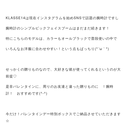
KLASSE14は現在インスタグラムを始めSNSで話題の腕時計ですし
腕時計のシンプルビックフェイスブームはまだまだ続きます！
特にこちらのモデルは、カラーもオールブラックで普段使いの中で
いろんなお洋服に合わせやすい！という点もばっちり(*´ω｀*)
せっかくの贈りものなので、大好きな彼が使ってくれるというのが大
前提♡
是非バレンタインに、周りのお友達と違った贈りものに ！腕時
計！ おすすめです(^-^)
今だけ！バレンタインデー特別ボックスでご納品させていただきます
☆