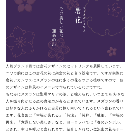
人気ブランド俄では唐花デザインのセットリングも展開しています。
ニワカ的にはこの唐花の花は架空の花と言う設定です。ですが実際に
唐花アカンサスはスズランの様に多くの花をつける植物ですので、個
のデザインは和風のイメージで作られているわけですね。
ちなみにスズランは聖母マリアの涙」と喩えられ、いつまでも 好きな
人を振り向かせる恋の魔法力が有るとされています。
スズラン
の香り
は好きな人にふりかけると自分に振り向いてくれるという言われてい
ます。花言葉は「幸福が訪れる」「純潔」「純粋」「繊細」「幸福の
再来」「意識しない美しさ」など。ヨーロッパでは「春のシンボル」
とされ、幸せを呼ぶと言われます。紹介しきれない位沢山の花モチー