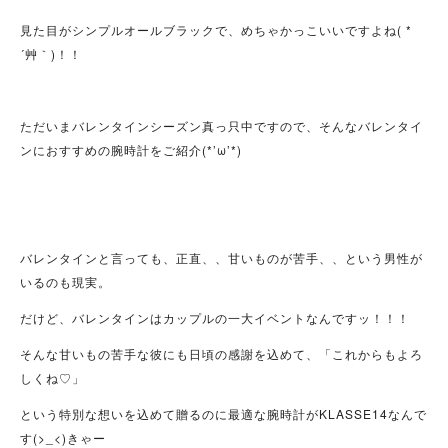
見た目がシンプルオールブラックで、めちゃかっこいいですよね( *
´艸｀)！！
ただいまバレンタインシーズン真っ只中ですので、そんなバレンタイ
ンにおすすめの腕時計をご紹介(*’ω’*)
バレンタインと言っても、正直、、甘いものが苦手、、という男性が
いるのも現実。
だけど、バレンタインはカップルの一大イベントなんですッ！！！
そんな甘いもの苦手な彼にも日頃の感謝を込めて、「これからもよろ
しくね♡」
という特別な想いを込めて贈るのに最適な腕時計がKLASSE14なんで
す(>_<)きゃー