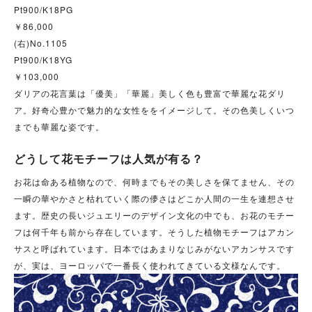
Pt900/K18PG
￥86,000
(右)No.1105
Pt900/K18YG
￥103,000
ダリアの花言葉は「優美」「華麗」美しく色も豊富で華麗な花ダリ
ア。好奇心豊かで魅力的な女性ををイメージして。その色美しくいつ
までも華麗な姿です。
どうして花モチーフは人気が有る？
お花は命ある植物なので、何時までもその美しさを保てません、その
一瞬の華やかさと枯れていく際の儚さはどこか人間の一生を連想させ
ます。歴史の長いジュエリーのデザイン文化の中でも、お花のモチー
フは何千年も前から存在しています。そうした植物モチーフはアカン
サスと呼ばれています。
日本ではあまりなじみがないアカンサスです
が、実は、ヨーロッパで一番長く使われてきている文様なんです。