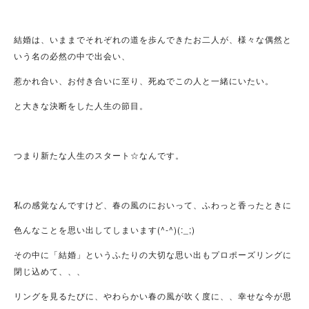
結婚は、いままでそれぞれの道を歩んできたお二人が、様々な偶然と
いう名の必然の中で出会い、
惹かれ合い、お付き合いに至り、死ぬでこの人と一緒にいたい。
と大きな決断をした人生の節目。
つまり新たな人生のスタート☆なんです。
私の感覚なんですけど、春の風のにおいって、ふわっと香ったときに
色んなことを思い出してしまいます(^-^)(:_;)
その中に「結婚」というふたりの大切な思い出もプロポーズリングに
閉じ込めて、、、
リングを見るたびに、やわらかい春の風が吹く度に、、幸せな今が思