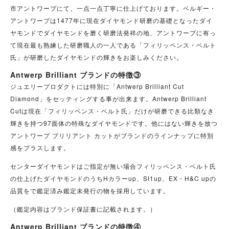
市アントワープにて、一点一点丁寧に仕上げております。ベルギー・
アントワープは1477年に現在ダイヤモンド研磨の基礎となったダイ
ヤモンドでダイヤモンドを磨く研磨法発祥の地、アントワープに有っ
て現在最も熟練した研磨職人の一人である「フィリッペンス・ベルト
氏」が研磨したダイヤモンドの輝きをお楽しみください。
Antwerp Brilliant ブランドの特徴③
ジュエリープロダクトには特別に「Antwerp Brilliant Cut
Diamond」をセッティングする事が出来ます。Antwerp Brilliant
Cutは現在「フィリッペンス・ベルト氏」だけが研磨できる比類なき
輝きを持つ97面体の特殊なダイヤモンドです。他にはない輝きを放つ
アントワープ ブリリアント カットがブランドのラインナップに特別
感をプラスします。
センターダイヤモンドはご指定が無い場合フィリッペンス・ベルト氏
の仕上げたダイヤモンドのうちHカラーup、SI1up、EX・H&C upの
品質をで鑑定済み鑑定未発行の物を採用しています。
（鑑定内容はブランド保証書に記載されます。）
Antwerp Brilliant ブランドの特徴④