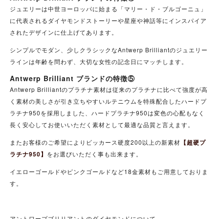
ジュエリーは中世ヨーロッパに始まる「マリー・ド・ブルゴーニュ」
に代表されるダイヤモンドストーリーや星座や神話等にインスパイア
されたデザインに仕上げてあります。
シンプルでモダン、少しクラシックなAntwerp Brilliantのジュエリー
ラインは年齢を問わず、大切な女性の記念日にマッチします。
Antwerp Brilliant ブランドの特徴⑤
Antwerp Brilliantのプラチナ素材は従来のプラチナに比べて強度が高
く素材の美しさが引き立ちやすいルテニウムを特殊配合したハードプ
ラチナ950を採用しました、ハードプラチナ950は変色の心配もなく
長く安心してお使いいただく素材として最適な品質と言えます。
またお客様のご希望によりビッカース硬度200以上の新素材
【超硬プ
ラチナ950】
をお選びいただく事も出来ます。
イエローゴールドやピンクゴールドなど18金素材もご用意しておりま
す。
アントワープブリリアントのダイヤモンドについて。