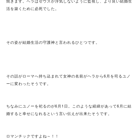
焼きます。ヘラはゼウスが浮気しないように監視し、より良い結婚生
活を築くために必死でした。
その姿が結婚生活の守護神と言われるひとつです。
その話がローマへ持ち込まれて女神の名前がヘラから6月を司るユノ
ーに変わったそうです。
ちなみにユノーを祀るのが6月1日。このような経緯があって6月に結
婚すると幸せになれるという言い伝えが出来たそうです。
ロマンチックですよね～！！