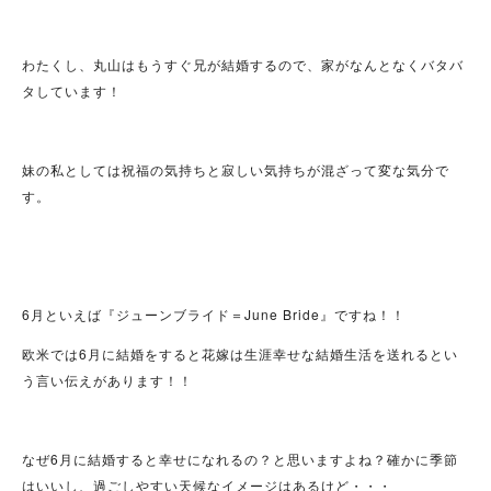
わたくし、丸山はもうすぐ兄が結婚するので、家がなんとなくバタバ
タしています！
妹の私としては祝福の気持ちと寂しい気持ちが混ざって変な気分で
す。
6月といえば『ジューンブライド＝June Bride』ですね！！
欧米では6月に結婚をすると花嫁は生涯幸せな結婚生活を送れるとい
う言い伝えがあります！！
なぜ6月に結婚すると幸せになれるの？と思いますよね？確かに季節
はいいし、過ごしやすい天候なイメージはあるけど・・・