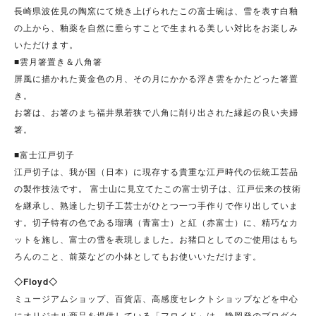
長崎県波佐見の陶窯にて焼き上げられたこの富士碗は、雪を表す白釉
の上から、釉薬を自然に垂らすことで生まれる美しい対比をお楽しみ
いただけます。
■雲月箸置き＆八角箸
屏風に描かれた黄金色の月、その月にかかる浮き雲をかたどった箸置
き。
お箸は、お箸のまち福井県若狭で八角に削り出された縁起の良い夫婦
箸。
■富士江戸切子
江戸切子は、我が国（日本）に現存する貴重な江戸時代の伝統工芸品
の製作技法です。 富士山に見立てたこの富士切子は、江戸伝来の技術
を継承し、熟達した切子工芸士がひとつ一つ手作りで作り出していま
す。切子特有の色である瑠璃（青富士）と紅（赤富士）に、精巧なカ
ットを施し、富士の雪を表現しました。お猪口としてのご使用はもち
ろんのこと、前菜などの小鉢としてもお使いいただけます。
◇Floyd◇
ミュージアムショップ、百貨店、高感度セレクトショップなどを中心
にオリジナル商品を提供している「フロイド」は、静岡発のプロダク