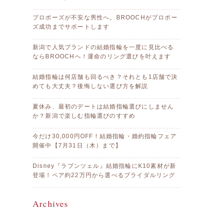
プロポーズが不安な男性へ。BROOCHがプロポー
ズ成功までサポートします
新潟で人気ブランドの結婚指輪を一度に見比べる
ならBROOCHへ！運命のリング選びを叶えます
結婚指輪は何店舗も回るべき？それとも1店舗で決
めても大丈夫？後悔しない選び方を解説
夏休み、最初のデートは結婚指輪選びにしません
か？新潟で楽しむ指輪選びのすすめ
今だけ30,000円OFF！結婚指輪・婚約指輪フェア
開催中【7月31日（木）まで】
Disney『ラプンツェル』結婚指輪にK10素材が新
登場！ペア約22万円から選べるブライダルリング
Archives