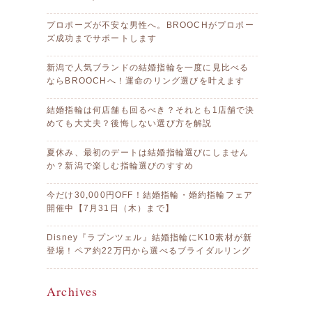
プロポーズが不安な男性へ。BROOCHがプロポー
ズ成功までサポートします
新潟で人気ブランドの結婚指輪を一度に見比べる
ならBROOCHへ！運命のリング選びを叶えます
結婚指輪は何店舗も回るべき？それとも1店舗で決
めても大丈夫？後悔しない選び方を解説
夏休み、最初のデートは結婚指輪選びにしません
か？新潟で楽しむ指輪選びのすすめ
今だけ30,000円OFF！結婚指輪・婚約指輪フェア
開催中【7月31日（木）まで】
Disney『ラプンツェル』結婚指輪にK10素材が新
登場！ペア約22万円から選べるブライダルリング
Archives