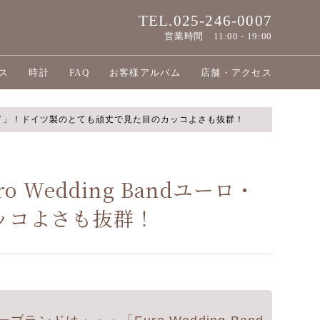
TEL.025-246-0007
営業時間
11:00 - 19:00
ス
時計
FAQ
お客様アルバム
店舗・アクセス
バンド」！ドイツ製のとても頑丈で見た目のカッコよさも抜群！
edding Bandユーロ・
ッコよさも抜群！