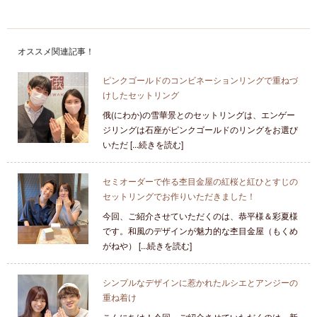
オススメ関連記事！
ピンクゴールドのコンビネーションリングで重ねづ
けしたセットリング
俄(にわか)の雪華景とのセットリングは、エンゲー
ジリングは石座がピンクゴールドのリングをお選び
いただ [...続きを読む]
セミオーダーで作る杢目金屋の紅桜と紅ひとすじの
セットリングでお作りいただきました！
今回、ご紹介させていただくのは、恭平様＆彩夏様
です。和風のデザインが魅力的な杢目金屋（もくめ
がねや） [...続きを読む]
シンプルなデザインに惹かれたルシエとアンジーの
重ね着け
こんにちは！今回、ご紹介させていただくのは、新