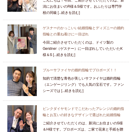
潟にお住まいのR様＆S様です。おふたりは専門学
校の同級 [...続きを読む]
ゲスナーのかっこいい結婚指輪とディズニーの婚約
指輪との重ね着けに一目ぼれ
今回ご紹介させていただくのは、ドイツ製の
Gerstner（ゲスナー）に一目ぼれしていただいたK
様＆S [...続きを読む]
ブルーサファイヤの婚約指輪でプロポーズ！！
知的で清楚な青色が美しいサファイヤは婚約指輪
（エンゲージリング）でも人気の宝石です。ファン
シーズでは [...続きを読む]
ピンクダイヤモンドでこだわったアレンジの婚約指
輪とお互いの好きなデザインで選ばれた結婚指輪
ご紹介させていただくのは、新潟にお住まいのS様
＆H様です。プロポーズは、ご家で花束と手紙を贈