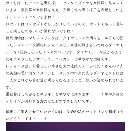
けてしぼったアームを男性様に、センターダイヤを女性様に見立てて
います。男性様が女性様を支え、光輝く道へ導く様子を表現していま
す。ロマンチックですよね！
ロゼットはコンセプトがしっかりしているので、セットでもって意味
ごと楽しむのもいいか漏れないですね！
婚約指輪は、マリッジリングは、ダイヤモンドの周りをミル打ちで囲
ったアンティーク調のレディースと、永遠の輝きといわれるダイヤモ
ンドを1石あしらったメンズのペアです。ダイヤモンドが広がるよう
なキラキラしたデザインで、エレガントで華やかな指輪です。
レディースは、可愛らしい小さな丸の連続モチーフにたくさんの２人
の笑顔の思い出をイメージし、メンズの中央に光るダイヤモンドには
二人がこれから歩む道が明るくなるようにと、願いが込められていま
す。
重ね着けしてみるとキラキラと華やかに輝きます・・・！華やか目の
デザインがお好きな方にぜひおすすめしたいです。
最後にご案内させていただくのは、NIWAKAのセットリング初桜（う
いざくら）です・・・！