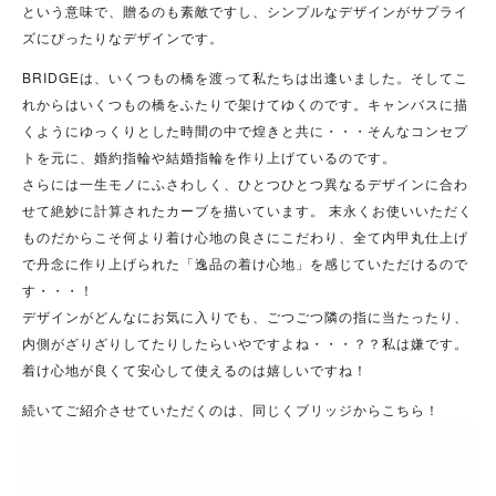
という意味で、贈るのも素敵ですし、シンプルなデザインがサプライ
ズにぴったりなデザインです。
BRIDGEは、いくつもの橋を渡って私たちは出逢いました。そしてこ
れからはいくつもの橋をふたりで架けてゆくのです。キャンバスに描
くようにゆっくりとした時間の中で煌きと共に・・・そんなコンセプ
トを元に、婚約指輪や結婚指輪を作り上げているのです。
さらには一生モノにふさわしく、ひとつひとつ異なるデザインに合わ
せて絶妙に計算されたカーブを描いています。 末永くお使いいただく
ものだからこそ何より着け心地の良さにこだわり、全て内甲丸仕上げ
で丹念に作り上げられた「逸品の着け心地」を感じていただけるので
す・・・！
デザインがどんなにお気に入りでも、ごつごつ隣の指に当たったり、
内側がざりざりしてたりしたらいやですよね・・・？？私は嫌です。
着け心地が良くて安心して使えるのは嬉しいですね！
続いてご紹介させていただくのは、同じくブリッジからこちら！