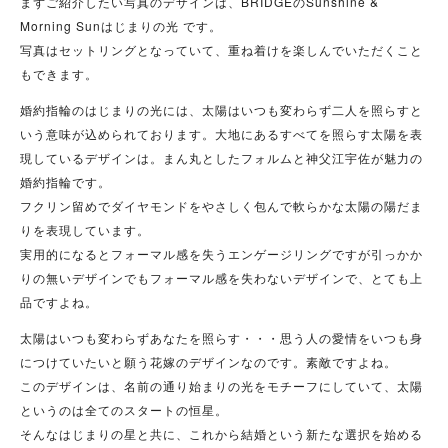
まずご紹介したい写真のデザインは、BRIDGEのSunshine &
Morning Sunはじまりの光 です。
写真はセットリングとなっていて、重ね着けを楽しんでいただくこと
もできます。
婚約指輪のはじまりの光には、太陽はいつも変わらず二人を照らすと
いう意味が込められております。大地にあるすべてを照らす太陽を表
現しているデザインは。まん丸としたフォルムと神父江宇佐が魅力の
婚約指輪です。
フクリン留めでダイヤモンドをやさしく包んで軟らかな太陽の陽だま
りを表現しています。
実用的になるとフォーマル感を失うエンゲージリングですが引っかか
りの無いデザインでもフォーマル感を失わないデザインで、とても上
品ですよね。
太陽はいつも変わらずあなたを照らす・・・思う人の愛情をいつも身
につけていたいと願う花嫁のデザインなのです。素敵ですよね。
このデザインは、名前の通り始まりの光をモチーフにしていて、太陽
というのは全てのスタートの恒星。
そんなはじまりの星と共に、これから結婚という新たな選択を始める