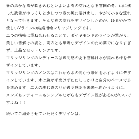
春の温かな風が吹き込むといよいよ春の訪れとなる雪国の冬。山に残
った残雪がゆっくりと少しづつ春の風に溶け出し、やがて小さな流れ
となって行きます。そんな春の訪れをデザインしたのが、ゆるやかで
優しいVラインの結婚指輪マリッジリングです。
二つの指輪は重ね合わせることで、ダイヤモンドのラインが繋がり、
美しい雪解けの姿と、両方とも華奢なデザインのため葉でになりすぎ
ず、上品なセットリングです。
マリッジリングのレディースは透明感のある雪解け水が流れる様をデ
ザインしています。
マリッジリングのメンズはこれから水の向かう場所を示すようにデザ
インしています。水は急がず怠けずただしっかりと自分のペースで歩
を進めます、二人の歩む道のりが透明感ある未来へ向かうように。
メンズもレディースもシンプルながらもデザイン性があるのがいいで
すよね！！
続いてご紹介させていただくデザインは、