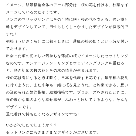
イメージ、結婚指輪全体のアーム部分は、桜の花を付ける、枝葉をイ
メージしているのだそうです。
メンズのマリッジリングはその可憐に咲く桜の花を支える、強い樹と
幹をデザインしていて、男性らしくしっかりしたデザインが特徴的で
すね！
初桜（ういざくら）には初々しさは 薄紅の桜の如くという詩が付い
ております。
出会った頃の初々しい気持ちを薄紅の桜でイメージしたセットリング
なのです。エンゲージメントリングとウェディングリングを重ねる
と、咲き初めの桜の花とその木の情景が生まれます。
桜の花は春になると必ず咲く、日本を代表する花です。毎年桜の花見
に行くように、また来年も一緒に桜を見ようね、と約束できる、想い
の込められた婚約指輪、結婚指輪です。プロポーズをされたときに、
春の暖かな風のような幸せ感が、ふわっと吹いてくるような、そんな
デザインです。
重ね着けで持ちたくなるデザインですね！
いかがでしたでしょうか？？
セットリングにもさまざまなデザインがございます。