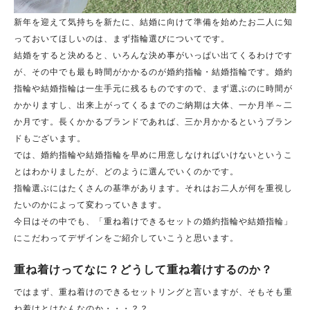
新年を迎えて気持ちを新たに、結婚に向けて準備を始めたお二人に知
っておいてほしいのは、まず指輪選びについてです。
結婚をすると決めると、いろんな決め事がいっぱい出てくるわけです
が、その中でも最も時間がかかるのが婚約指輪・結婚指輪です。婚約
指輪や結婚指輪は一生手元に残るものですので、まず選ぶのに時間が
かかりますし、出来上がってくるまでのご納期は大体、一か月半～二
か月です。長くかかるブランドであれば、三か月かかるというブラン
ドもございます。
では、婚約指輪や結婚指輪を早めに用意しなければいけないというこ
とはわかりましたが、どのように選んでいくのかです。
指輪選ぶにはたくさんの基準があります。それはお二人が何を重視し
たいのかによって変わっていきます。
今日はその中でも、「重ね着けできるセットの婚約指輪や結婚指輪」
にこだわってデザインをご紹介していこうと思います。
重ね着けってなに？どうして重ね着けするのか？
ではまず、重ね着けのできるセットリングと言いますが、そもそも重
ね着けとはなんなのか・・・？？