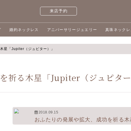
来店予約
グ
婚約ネックレス
アニバーサリージュエリー
真珠ネックレ
星「Jupiter（ジュピター）」
祈る木星「Jupiter（ジュピタ
2018.09.15
おふたりの発展や拡大、成功を祈る木星「