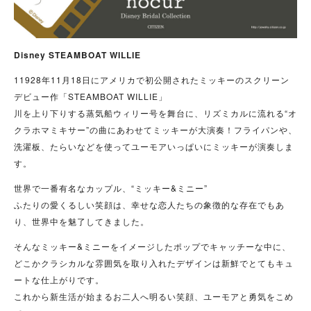
Disney STEAMBOAT WILLIE
11928年11月18日にアメリカで初公開されたミッキーのスクリーン
デビュー作「STEAMBOAT WILLIE」
川を上り下りする蒸気船ウィリー号を舞台に、リズミカルに流れる“オ
クラホマミキサー”の曲にあわせてミッキーが大演奏！フライパンや、
洗濯板、たらいなどを使ってユーモアいっぱいにミッキーが演奏しま
す。
世界で一番有名なカップル、“ミッキー&ミニー”
ふたりの愛くるしい笑顔は、幸せな恋人たちの象徴的な存在でもあ
り、世界中を魅了してきました。
そんなミッキー&ミニーをイメージしたポップでキャッチーな中に、
どこかクラシカルな雰囲気を取り入れたデザインは新鮮でとてもキュ
ートな仕上がりです。
これから新生活が始まるお二人へ明るい笑顔、ユーモアと勇気をこめ