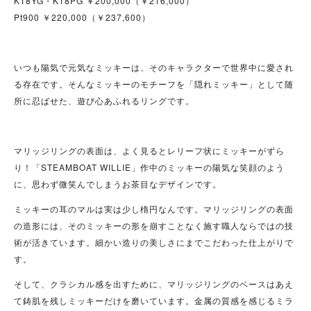
K18YG・K18PG ￥200,000（￥216,000）
Pt900 ￥220,000（￥237,600）
いつも陽気で元気なミッキーは、そのキャラクターで世界中に愛され
る存在です。そんなミッキーのモチーフを「隠れミッキー」として随
所に忍ばせた、遊び心あふれるリングです。
マリッジリングの表面は、よく見るとレリーフ状にミッキーがずら
り！「STEAMBOAT WILLIE」作中のミッキーの陽気な笑顔のよう
に、思わず微笑んでしまうお茶目なデザインです。
ミッキーの耳のマルは実は少し楕円なんです。マリッジリングの表面
の造形には、そのミッキーの形を崩すことなく施す職人ならではの技
術が活きています。細かい造りの美しさにまでこだわった仕上がりで
す。
そして、クラシカル感を出すために、マリッジリングのベースはあえ
て鋳肌を残しミッキーだけを磨いています。金属の質感を感じるミラ