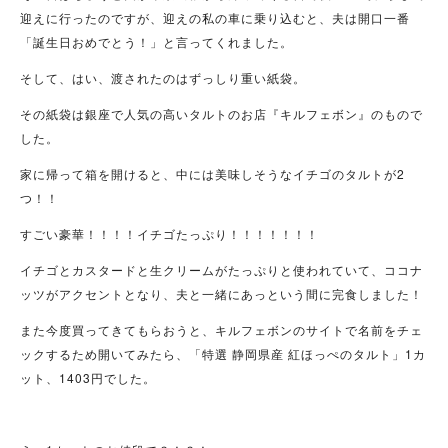
迎えに行ったのですが、迎えの私の車に乗り込むと、夫は開口一番
「誕生日おめでとう！」と言ってくれました。
そして、はい、渡されたのはずっしり重い紙袋。
その紙袋は銀座で人気の高いタルトのお店『キルフェボン』のもので
した。
家に帰って箱を開けると、中には美味しそうなイチゴのタルトが2
つ！！
すごい豪華！！！！イチゴたっぷり！！！！！！！
イチゴとカスタードと生クリームがたっぷりと使われていて、ココナ
ッツがアクセントとなり、夫と一緒にあっという間に完食しました！
また今度買ってきてもらおうと、キルフェボンのサイトで名前をチェ
ックするため開いてみたら、「特選 静岡県産 紅ほっぺのタルト」1カ
ット、1403円でした。