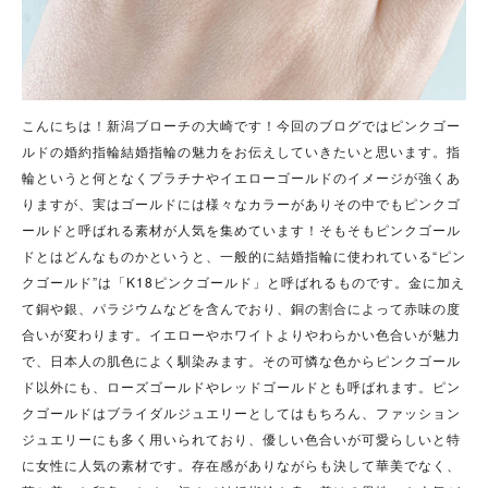
こんにちは！新潟ブローチの大崎です！今回のブログではピンクゴー
ルドの婚約指輪結婚指輪の魅力をお伝えしていきたいと思います。指
輪というと何となくプラチナやイエローゴールドのイメージが強くあ
りますが、実はゴールドには様々なカラーがありその中でもピンクゴ
ールドと呼ばれる素材が人気を集めています！そもそもピンクゴール
ドとはどんなものかというと、
一般的に結婚指輪に使われている“ピン
クゴールド”は「K18ピンクゴールド」と呼ばれるものです。金に加え
て銅や銀、パラジウムなどを含んでおり、銅の割合によって赤味の度
合いが変わります。イエローやホワイトよりやわらかい色合いが魅力
で、日本人の肌色によく馴染みます。その可憐な色からピンクゴール
ド以外にも、ローズゴールドやレッドゴールドとも呼ばれます。ピン
クゴールドはブライダルジュエリーとしてはもちろん、ファッション
ジュエリーにも多く用いられており、優しい色合いが可愛らしいと特
に女性に人気の素材です。存在感がありながらも決して華美でなく、