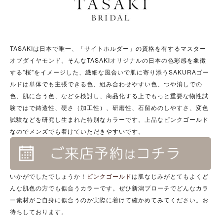
TASAKIは日本で唯一、「サイトホルダー」の資格を有するマスター
オブダイヤモンド。そんなTASAKIオリジナルの日本の色彩感を象徴
する”桜”をイメージした、繊細な風合いで肌に寄り添うSAKURAゴー
ルドは単体でも主張できる色、組み合わせやすい色、つや消しでの
色、肌に合う色、などを検討し、商品化する上でもっと重要な物性試
験ではで鋳造性、硬さ（加工性）、研磨性、石留めのしやすさ、変色
試験などを研究し生まれた特別なカラーです。上品なピンクゴールド
なのでメンズでも着けていただきやすいです。
いかがでしたでしょうか！
ピンクゴールド
は肌なじみがとてもよくど
んな肌色の方でも似合うカラーです。ぜひ新潟ブローチでどんなカラ
ー素材がご自身に似合うのか実際に着けて確かめてみてください。お
待ちしております。