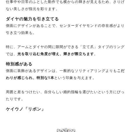
仕事中や日常のふとした動作でも横からの輝きが見えるため、さりげ
ない美しさが指元を彩ります。
ダイヤの魅力を引き立てる
側面にデザインがあることで、センターダイヤモンドの存在感がより
引き立つ効果も。
特に、アームとダイヤの間に隙間ができる「立て爪」タイプのリング
では、
光を取り込む角度が増え、輝きが際立ちます
。
特別感がある
側面に装飾があるデザインは、一般的なソリティアリングよりも
こだ
わりが感じられ、特別な1本
という印象を与えます。
周囲と差をつけたい、自分らしい婚約指輪を選びたいという方にぴっ
たりです。
ケイウノ「リボン」