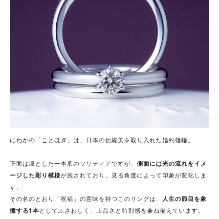
にわか
の「
ことほぎ
」は、日本の伝統美を取り入れた婚約指輪。
正面は凛とした一本爪のソリティアですが、
側面には光の流れをイメ
ージした彫り模様
が施されており、見る角度によって印象が変化しま
す。
その名のとおり「祝福」の意味を持つこのリングは、
人生の節目を象
徴する1本
としてふさわしく、上品さと特別感を兼ね備えています。