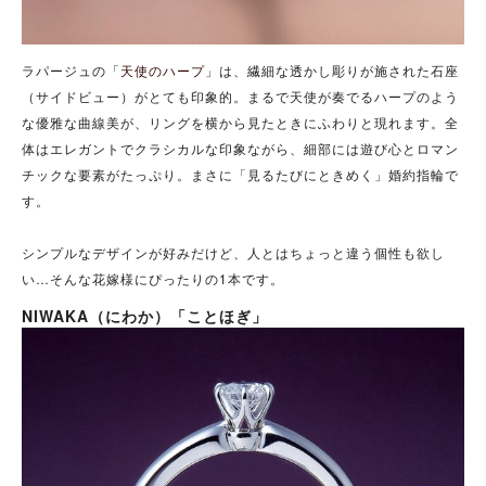
ラパージュの「
天使のハープ
」は、繊細な透かし彫りが施された石座
（サイドビュー）がとても印象的。まるで天使が奏でるハープのよう
な優雅な曲線美が、リングを横から見たときにふわりと現れます。全
体はエレガントでクラシカルな印象ながら、細部には遊び心とロマン
チックな要素がたっぷり。まさに「見るたびにときめく」婚約指輪で
す。
シンプルなデザインが好みだけど、人とはちょっと違う個性も欲し
い…そんな花嫁様にぴったりの1本です。
NIWAKA（にわか）「ことほぎ」