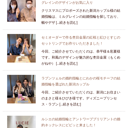
グレインのデザインがお気に入り
クリスマスにプロポーズされた新潟カップル様の結
婚指輪は、ミルグレインの結婚指輪を探しており、
幅やデザ [...続きを読む]
セミオーダーで作る杢目金屋の紅桜と紅ひとすじの
セットリングでお作りいただきました！
今回、ご紹介させていただくのは、恭平様＆彩夏様
です。和風のデザインが魅力的な杢目金屋（もくめ
がねや） [...続きを読む]
ラプンツェルの婚約指輪とにわかの桜モチーフの結
婚指輪を選ばれた新潟カップル
今回、ご紹介させていただくのは、新潟にお住まい
のまさと様＆ひびき様です。ディズニープリンセ
ス・ラプン [...続きを読む]
ルシエの結婚指輪とアントワープブリリアントの婚
約ネックレスにビビッと来ました！