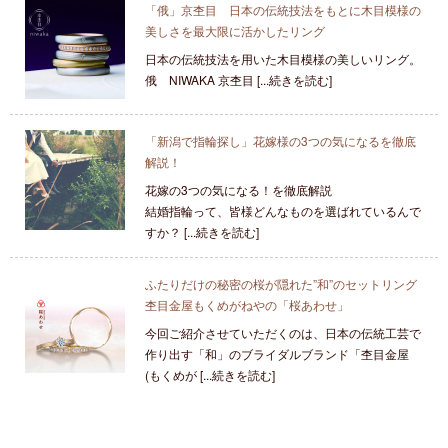
「俄」京杢目 日本の伝統技法をもとに木目模様の
美しさを最大限に活かしたリング
日本の伝統技法を用いた木目模様の美しいリング。
俄 NIWAKA 京杢目 [...続きを読む]
「新潟で指輪探し」花嫁様の3つの気になるを徹底
解説！
花嫁の3つの気になる！を徹底解説
結婚指輪って、皆様どんなものを選ばれているんで
すか？ [...続きを読む]
ふたりだけの秘密の桜が隠れた”和”のセットリング
杢目金屋もくめがねやの「桜あわせ」
今回ご紹介させていただくのは、日本の伝統工芸で
作り出す「和」のブライダルブランド「杢目金屋
(もくめが [...続きを読む]