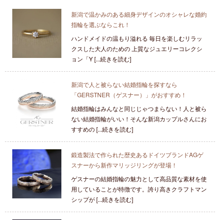
新潟で温かみのある細身デザインのオシャレな婚約
指輪を選ぶならこれ！
ハンドメイドの温もり溢れる 毎日を楽しむリラッ
クスした大人のための 上質なジュエリーコレクシ
ョン「Y [...続きを読む]
新潟で人と被らない結婚指輪を探すなら
「GERSTNER（ゲスナー）」がおすすめ！
結婚指輪はみんなと同じじゃつまらない！人と被ら
ない結婚指輪がいい！そんな新潟カップルさんにお
すすめの [...続きを読む]
鍛造製法で作られた歴史あるドイツブランドAGゲ
スナーから新作マリッジリングが登場！
ゲスナーの結婚指輪の魅力として高品質な素材を使
用していることが特徴です。誇り高きクラフトマン
シップが [...続きを読む]