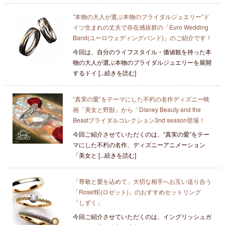
”本物の大人が選ぶ本物のブライダルジュエリー”ド
イツ生まれの丈夫で存在感抜群の「Euro Wedding
Band(ユーロウェディングバンド)」のご紹介です！
今回は、自分のライフスタイル・価値観を持った本
物の大人が選ぶ本物のブライダルジュエリーを展開
するドイ [...続きを読む]
“真実の愛”をテーマにした不朽の名作ディズニー映
画「美女と野獣」から「Disney Beauty and the
Beastブライダルコレクション3nd season登場！
今回ご紹介させていただくのは、“真実の愛”をテー
マにした不朽の名作、ディズニーアニメーション
「美女と [...続きを読む]
「尊敬と愛を込めて」大切な相手へお互い送り合う
「RosettE(ロゼット)」のおすすめセットリング
「しずく」
今回ご紹介させていただくのは、イングリッシュガ