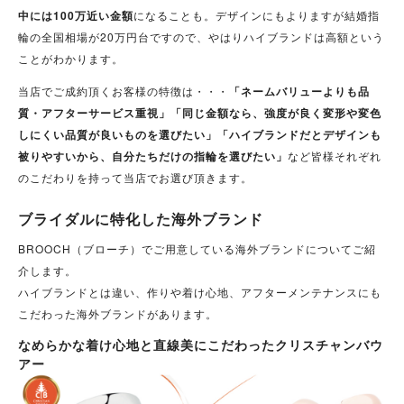
中には100万近い金額
になることも。デザインにもよりますが結婚指
輪の全国相場が20万円台ですので、やはりハイブランドは高額という
ことがわかります。
当店でご成約頂くお客様の特徴は・・・
「ネームバリューよりも品
質・アフターサービス重視」
「同じ金額なら、強度が良く変形や変色
しにくい品質が良いものを選びたい」
「ハイブランドだとデザインも
被りやすいから、自分たちだけの指輪を選びたい」
など皆様それぞれ
のこだわりを持って当店でお選び頂きます。
ブライダルに特化した海外ブランド
BROOCH（ブローチ）でご用意している海外ブランドについてご紹
介します。
ハイブランドとは違い、作りや着け心地、アフターメンテナンスにも
こだわった海外ブランドがあります。
なめらかな着け心地と直線美にこだわったクリスチャンバウ
アー