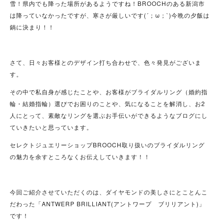
雪！県内でも降った場所があるようですね！BROOCHのある新潟市
は降っていなかったですが、寒さが厳しいです(´；ω；`)今晩の夕飯は
鍋に決まり！！
さて、日々お客様とのデザイン打ち合わせで、色々発見がございま
す。
その中で私自身が感じたことや、お客様がブライダルリング（婚約指
輪・結婚指輪）選びでお困りのことや、気になることを解消し、お2
人にとって、素敵なリングを選ぶお手伝いができるようなブログにし
ていきたいと思っています。
セレクトジュエリーショップBROOCH取り扱いのブライダルリング
の魅力を余すところなくお伝えしていきます！！
今回ご紹介させていただくのは、ダイヤモンドの美しさにとことんこ
だわった「ANTWERP BRILLIANT(
アントワープ ブリリアント)」
です！