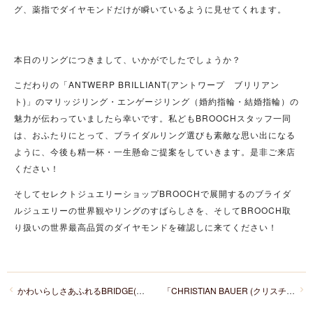
グ、薬指でダイヤモンドだけが瞬いているように見せてくれます。
本日のリングにつきまして、いかがでしたでしょうか？
こだわりの「ANTWERP BRILLIANT(
アントワープ ブリリアン
ト)」
のマリッジリング・エンゲージリング（婚約指輪・結婚指輪）の
魅力が伝わっていましたら幸いです。私どもBROOCHスタッフ一同
は、おふたりにとって、ブライダルリング選びも素敵な思い出になる
ように、今後も精一杯・一生懸命ご提案をしていきます。是非ご来店
ください！
そしてセレクトジュエリーショップBROOCHで展開するのブライダ
ルジュエリーの世界観やリングのすばらしさを、そしてBROOCH取
り扱いの世界最高品質のダイヤモンドを確認しに来てください！
かわいらしさあふれるBRIDGE(ブリッジ)のエンゲージリングSpring Primrose 春の足音～雪割り草～
「CHRISTIAN BAUER (クリスチャンバウアー)」のシャープでかっこいい３色コンビネーションマリッジリング