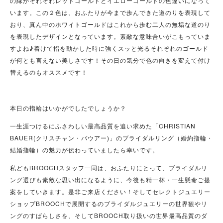
の縁がそれぞれレッドゴールドとイエローゴールドの色違いになって
います。この２色は、おふたりが今まで歩んできた道のりを表現して
おり、真ん中のホワイトゴールドはこれから歩む二人の無垢な道のり
を表現したデザインとなっています。素敵な意味合いがこもっていま
すよね♪着けて指を動かした時に強くスッと光るそれぞれのゴールド
が何とも言えない美しさです！その日の気分で色の向きを変えて付け
替えるのもオススメです！
本日の指輪はいかがでしたでしょうか？
一生涯つけるにふさわしい最高品質を追い求めた「CHRISTIAN
BAUER(
クリスチャン・バウアー)」
のブライダルリング（婚約指輪・
結婚指輪）の魅力が伝わっていましたら幸いです。
私どもBROOCHスタッフ一同は、おふたりにとって、ブライダルリ
ング選びも素敵な思い出になるように、今後も精一杯・一生懸命ご提
案をしていきます。是非ご来店ください！そしてセレクトジュエリー
ショップBROOCHで展開するのブライダルジュエリーの世界観やリ
ングのすばらしさを、そしてBROOCH取り扱いの世界最高品質のダ