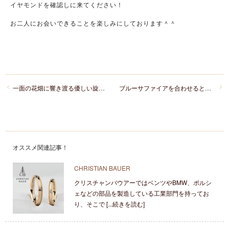
イヤモンドを確認しに来てください！
お二人にお会いできることを楽しみにしております＾＾
一面の花畑に響き渡る優しい旋律を表現した「LUCIEルシエ」の華やかセットリング「Radiant・Serenade」
ブルーサファイアを合わせるとひとつの美しいらせん状に！？サムシングブルーのスタイリッシュな結婚指輪はＳＣ－888
オススメ関連記事！
CHRISTIAN BAUER
クリスチャンバウアーではベンツやBMW、ポルシ
ェなどの部品を製造している工業部門を持ってお
り、そこで [...続きを読む]