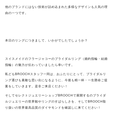
他のブランドにはない技術が詰め込まれた多様なデザインも人気の理
由の一つです。
本日のリングにつきまして、いかがでしたでしょうか？
スイスメイドのフラージャコーのブライダルリング（婚約指輪・結婚
指輪）の魅力が伝わっていましたら幸いです。
私どもBROOCHスタッフ一同は、おふたりにとって、ブライダルリ
ング選びも素敵な思い出になるように、今後も精一杯・一生懸命ご提
案をしていきます。是非ご来店ください！
そしてセレクトジュエリーショップBROOCHで展開するのブライダ
ルジュエリーの世界観やリングのすばらしさを、そしてBROOCH取
り扱いの世界最高品質のダイヤモンドを確認しに来てください！