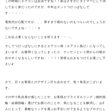
この時期にエアコンは必須ですね！！夜はさすがにタイマーにして消
しておく派だったのですが、今年はズットつけっぱなしで
す・・・・・
電気代が心配ですが、、、厚すぎて眠れないのもつらいのでしょうが
ないですよね・・・・☺
これ以上暑くならないことを祈ります・・・。
そしてつけっぱなしにするとエアコン病（エアコン負け）になってし
まいます、お腹弱くなってしまったり、ケンケンという肺からの咳が
出やすくなるらしいですね・・！！！皆様もおきをつけてお過ごし下
さい♪
さて、日々お客様とのデザイン打ち合わせで、色々発見がございま
す。
その中で私自身が感じたことや、お客様がブライダルリング（婚約指
輪・結婚指輪）選びでお困りのことや、気になることを解消し、お2
人にとって、素敵なリングを選ぶお手伝いができるようなブログにし