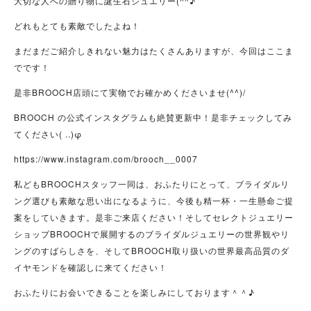
大切な人への贈り物に誕生石ジュエリー(^^♪
どれもとても素敵でしたよね！
まだまだご紹介しきれない魅力はたくさんありますが、今回はここま
でです！
是非BROOCH店頭にて実物でお確かめくださいませ(^^)/
BROOCH の公式インスタグラムも絶賛更新中！是非チェックしてみ
てください( ..)φ
https://www.instagram.com/brooch__0007
私どもBROOCHスタッフ一同は、おふたりにとって、ブライダルリ
ング選びも素敵な思い出になるように、今後も精一杯・一生懸命ご提
案をしていきます。是非ご来店ください！そしてセレクトジュエリー
ショップBROOCHで展開するのブライダルジュエリーの世界観やリ
ングのすばらしさを、そしてBROOCH取り扱いの世界最高品質のダ
イヤモンドを確認しに来てください！
おふたりにお会いできることを楽しみにしております＾＾♪