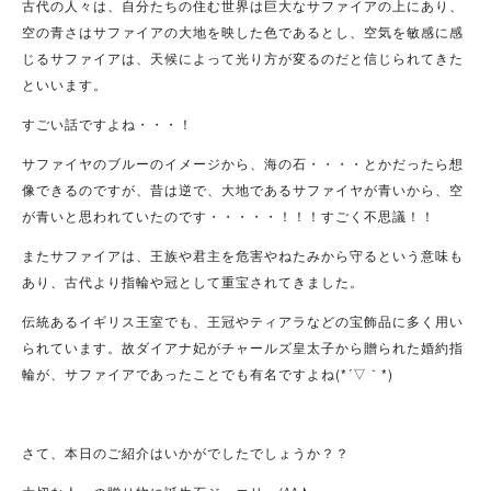
古代の人々は、自分たちの住む世界は巨大なサファイアの上にあり、
空の青さはサファイアの大地を映した色であるとし、空気を敏感に感
じるサファイアは、天候によって光り方が変るのだと信じられてきた
といいます。
すごい話ですよね・・・！
サファイヤのブルーのイメージから、海の石・・・・とかだったら想
像できるのですが、昔は逆で、大地であるサファイヤが青いから、空
が青いと思われていたのです・・・・・！！！すごく不思議！！
またサファイアは、王族や君主を危害やねたみから守るという意味も
あり、古代より指輪や冠として重宝されてきました。
伝統あるイギリス王室でも、王冠やティアラなどの宝飾品に多く用い
られています。故ダイアナ妃がチャールズ皇太子から贈られた婚約指
輪が、サファイアであったことでも有名ですよね(*´▽｀*)
さて、本日のご紹介はいかがでしたでしょうか？？