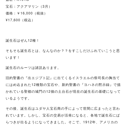
宝石：アクアマリン（3月）
価格：￥16,000（税抜）
¥17,600（税込）
誕生石はぜん12種！
そもそも誕生石とは、なんなのか？？をすこしだけふれていこうと思
います！
誕生石のルーツは諸説あります。
旧約聖書の『出エジプト記』に出てくるイスラエルの祭司長の胸当て
にはめ込まれた12種類の宝石や、新約聖書の『ヨハネの黙示録』で描
かれている聖都の城門の12個の土台石が現在の誕生石の基礎になって
いるようです。
その後、誕生石はユダヤ人宝石商の手によって世間に広まったと言わ
れています。しかし、宝石の交易が活発になると、各地で誕生石にば
らつきが出るようになってきました。そこで、1912年、アメリカの