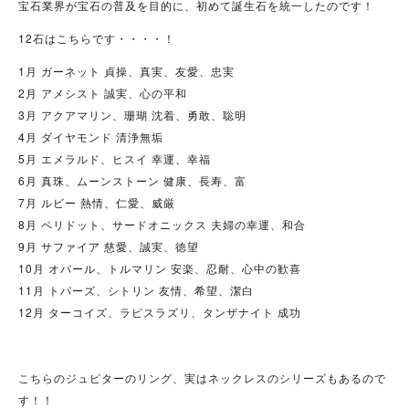
宝石業界が宝石の普及を目的に、初めて誕生石を統一したのです！
12石はこちらです・・・・！
1月 ガーネット 貞操、真実、友愛、忠実
2月 アメシスト 誠実、心の平和
3月 アクアマリン、珊瑚 沈着、勇敢、聡明
4月 ダイヤモンド 清浄無垢
5月 エメラルド、ヒスイ 幸運、幸福
6月 真珠、ムーンストーン 健康、長寿、富
7月 ルビー 熱情、仁愛、威厳
8月 ペリドット、サードオニックス 夫婦の幸運、和合
9月 サファイア 慈愛、誠実、徳望
10月 オパール、トルマリン 安楽、忍耐、心中の歓喜
11月 トパーズ、シトリン 友情、希望、潔白
12月 ターコイズ、ラピスラズリ、タンザナイト 成功
こちらのジュピターのリング、実はネックレスのシリーズもあるので
す！！