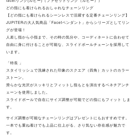
facetリング(ルビー)（ファセットリング（ルビー））
どの指にも着けられるおしゃれなチェーンリング
【どの指にも着けられるシーンレスで活躍する定番チェーンリング】
JUPITERの大人気商品「Facetペンダント」からシリーズとしてリン
グが登場！
人差し指から小指まで、その時の気分や、コーディネートに合わせて
自由に身に付けることが可能な、スライドボールチェーンを採用して
います。
「特長 」
スタイリッシュで洗練された印象のスクエア（四角）カットのカラー
ストーン。
滑らかな光沢がスッキリとフィットし指もとを演出するベネチアンチ
ェーンを使用しました。
スライドボールで自在にサイズ調整が可能でどの指にもフィット しま
す。
サイズ調整が可能なチェーンリングはプレゼントにもおすすめです。
一本でも重ね着けでも上品に仕上がる、さり気ない存在感が魅力で
す。