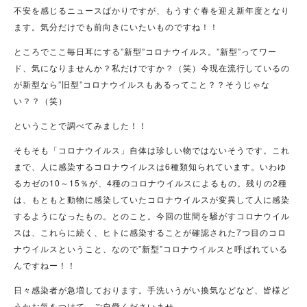
不安を感じるニュースばかりですが、もうすぐ春を迎え新年度となり
ます。気分だけでも前向きにいたいものですね！！
ところでここ毎日耳にする”新型”コロナウイルス。”新型”ってワー
ド、気になりませんか？私だけですか？（笑）今現在流行しているの
が新型なら”旧型”コロナウイルスもあるってこと？？そうじゃな
い？？（笑）
ということで調べてみました！！
そもそも「コロナウイルス」自体は珍しい物ではないそうです。これ
まで、人に感染するコロナウイルスは6種類知られています。いわゆ
るカゼの10～15％が、4種のコロナウイルスによるもの。残りの2種
は、もともと動物に感染していたコロナウイルスが変異して人に感染
するようになったもの。とのこと。今回の世間を騒がすコロナウイル
スは、これらに続く、ヒトに感染することが確認された7つ目のコロ
ナウイルスということ、なので”新型”コロナウイルスと呼ばれている
んですねー！！
日々感染者が急増しております。手洗いうがい換気などなど、皆様ど
うかお気をつけて、ご自愛くださいませ。