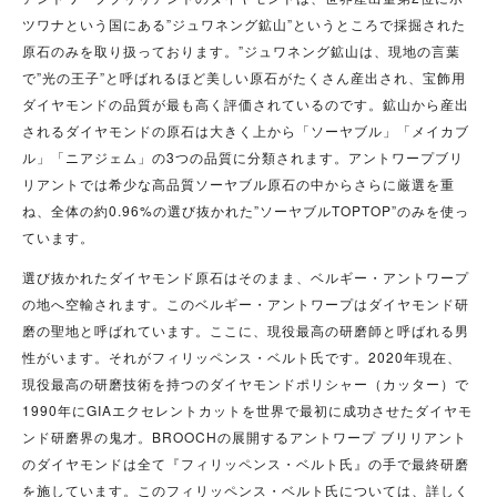
ツワナという国にある”ジュワネング鉱山”というところで採掘された
原石のみを取り扱っております。”ジュワネング鉱山は、現地の言葉
で”光の王子”と呼ばれるほど美しい原石がたくさん産出され、宝飾用
ダイヤモンドの品質が最も高く評価されているのです。鉱山から産出
されるダイヤモンドの原石は大きく上から「ソーヤブル」「メイカブ
ル」「ニアジェム」の3つの品質に分類されます。アントワープブリ
リアントでは希少な高品質ソーヤブル原石の中からさらに厳選を重
ね、全体の約0.96%の選び抜かれた”ソーヤブルTOPTOP”のみを使っ
ています。
選び抜かれたダイヤモンド原石はそのまま、ベルギー・アントワープ
の地へ空輸されます。このベルギー・アントワープはダイヤモンド研
磨の聖地と呼ばれています。ここに、現役最高の研磨師と呼ばれる男
性がいます。それがフィリッペンス・ベルト氏です。2020年現在、
現役最高の研磨技術を持つのダイヤモンドポリシャー（カッター）で
1990年にGIAエクセレントカットを世界で最初に成功させたダイヤモ
ンド研磨界の鬼才。BROOCHの展開するアントワープ ブリリアント
のダイヤモンドは全て『フィリッペンス・ベルト氏』の手で最終研磨
を施しています。このフィリッペンス・ベルト氏については、詳しく