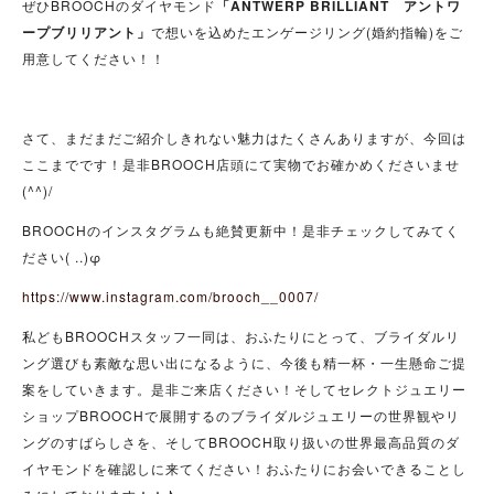
ぜひBROOCHのダイヤモンド
「ANTWERP BRILLIANT アントワ
ープブリリアント」
で想いを込めたエンゲージリング(婚約指輪)をご
用意してください！！
さて、まだまだご紹介しきれない魅力はたくさんありますが、今回は
ここまでです！是非BROOCH店頭にて実物でお確かめくださいませ
(^^)/
BROOCHのインスタグラムも絶賛更新中！是非チェックしてみてく
ださい( ..)φ
https://www.instagram.com/brooch__0007/
私どもBROOCHスタッフ一同は、おふたりにとって、ブライダルリ
ング選びも素敵な思い出になるように、今後も精一杯・一生懸命ご提
案をしていきます。是非ご来店ください！そしてセレクトジュエリー
ショップBROOCHで展開するのブライダルジュエリーの世界観やリ
ングのすばらしさを、そしてBROOCH取り扱いの世界最高品質のダ
イヤモンドを確認しに来てください！おふたりにお会いできることし