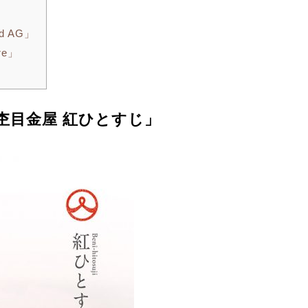
d AG」
re」
杢目金屋 紅ひとすじ」