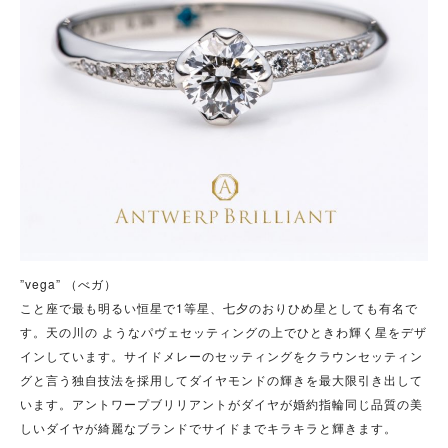
”vega” （べガ）
こと座で最も明るい恒星で1等星、七夕のおりひめ星としても有名で
す。天の川の ようなパヴェセッティングの上でひときわ輝く星をデザ
インしています。サイドメレーのセッティングをクラウンセッティン
グと言う独自技法を採用してダイヤモンドの輝きを最大限引き出して
います。アントワープブリリアントがダイヤが婚約指輪同じ品質の美
しいダイヤが綺麗なブランドでサイドまでキラキラと輝きます。