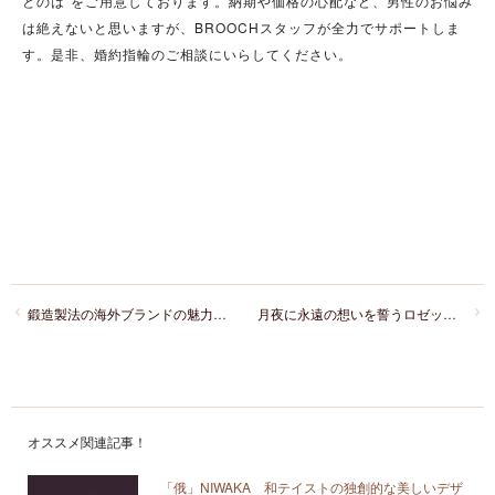
とのは”をご用意しております。納期や価格の心配など、男性のお悩み
は絶えないと思いますが、BROOCHスタッフが全力でサポートしま
す。是非、婚約指輪のご相談にいらしてください。
鍛造製法の海外ブランドの魅力！ドイツブランドのクリスチャンバウアー
月夜に永遠の想いを誓うロゼットのセットリング
オススメ関連記事！
「俄」NIWAKA 和テイストの独創的な美しいデザ