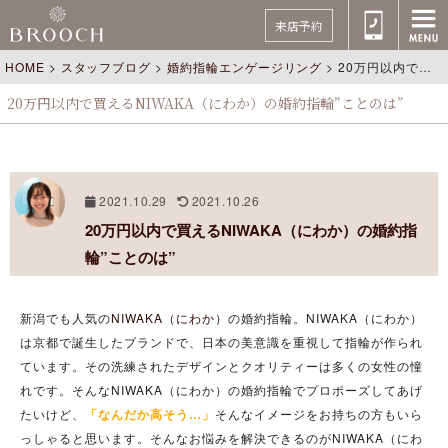
来店予約
HOME
>
スタッフブログ
>
婚約指輪エンゲージリング
>
20万円以内で買えるNIWAKA（にわか）の婚約指輪”ことのは”
20万円以内で買えるNIWAKA（にわか）の婚約指輪”ことのは”
2021.10.29
2021.10.26
20万円以内で買えるNIWAKA（にわか）の婚約指
輪”ことのは”
新潟でも人気の
NIWAKA（にわか）
の婚約指輪。NIWAKA（にわか）
は京都で誕生したブランドで、日本の美意識を重視して指輪が作られ
ています。その洗練されたデザインとクオリティーは多くの女性の憧
れです。そんなNIWAKA（にわか）の婚約指輪でプロポーズしてあげ
たいけど、
「なんだか高そう…」
そんなイメージをお持ちの方もいら
っしゃると思います。そんなお悩みを解決できるのがNIWAKA（にわ