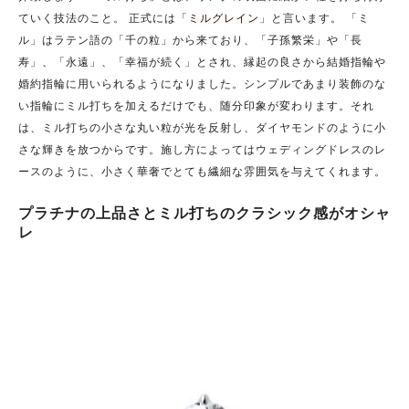
ていく技法のこと。 正式には「
ミルグレイン
」と言います。 「ミ
ル」はラテン語の「千の粒」から来ており、「子孫繁栄」や「長
寿」、「永遠」、「幸福が続く」とされ、縁起の良さから結婚指輪や
婚約指輪に用いられるようになりました。
シンプルであまり装飾のな
い指輪にミル打ちを加えるだけでも、随分印象が変わります。
それ
は、ミル打ちの小さな丸い粒が光を反射し、ダイヤモンドのように小
さな輝きを放つからです。
施し方によってはウェディングドレスのレ
ースのように、小さく華奢でとても繊細な雰囲気を与えてくれます。
プラチナの上品さとミル打ちのクラシック感がオシャ
レ