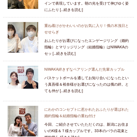
インで表現しています。朝の光を受けて伸びゆく姿
にふたり [...続きを読む]
重ね着けがかわいいのがお気に入り！俄の木洩日と
せせらぎ
おふたりがお選びになったエンゲージリング（婚約
指輪）とマリッジリング（結婚指輪）はNIWAKAの
セッ [...続きを読む]
NIWAKA絆きずなペアリング選んだ先輩カップル
バスケットボールを通してお知り合いになったとい
う真吾様＆裕奈様がお選びになったのは俄の絆。と
ても仲が [...続きを読む]
にわかのコンセプトに惹かれたおふたりが選ばれた
婚約指輪＆結婚指輪の重ね付け
今回、ご紹介させていたただくのは、新潟にお住ま
いのK様＆Ｔ様カップルです。33本のバラの花束と
婚約指 [...続きを読む]