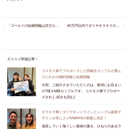
「ゴールドの結婚指輪は目立ちすぎる」は本当？実は意外となじむ人気の理由をご紹介
40万円以内でダイヤキラキラの結婚指輪を選びたい方必見！今選べる華やかな結婚指輪5選
オススメ関連記事！
コスモス畑でプロポーズした同級生カップルが選ん
だにわかの婚約指輪と結婚指輪
今回、ご紹介させていただくのは、新潟にお住まい
のT様＆M様カップルです。 コスモス畑でプロポー
ズされ [...続きを読む]
キラキラ輝くダイヤモンドラインとシンプル細身デ
ザインが気に入りNIWAKAの朝葉に決定！
成長していく瑞々しい新緑の葉を、ひねりのあるラ