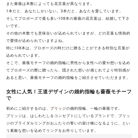
また薔薇は本数によっても花言葉が異なります。
1本だと、あなたしかいない。3本だと、あなたを愛しています。
そしてプロポーズで最も多い108本の薔薇の花言葉は、結婚して下さ
いです。
その他の本数でも意味合いが込められていますが、どの言葉も情熱的
で愛情が込められていますよね。
特に108本は、プロポーズの時だけに贈ることができる特別な言葉が
込められています。
そこで、薔薇モチーフの婚約指輪に男性から女性への愛や想いを込め
てプロポーズの際に贈ったら、隠された想いが感じれてより特別感が
あると思い、薔薇モチーフの婚約指輪をご紹介させていただきます。
女性に人気！王道デザインの婚約指輪も薔薇モチーフ
で
初めにご紹介するのは、
ブリッジ
の婚約指輪、一輪の薔薇です。
ブリッジは、はしわたしをコンセプトにしているブランドで、ブリッ
ジのブライダルリングがおふたりの誓いの架け橋になるように、とい
う素敵な想いを込めてリングをお作りしています。