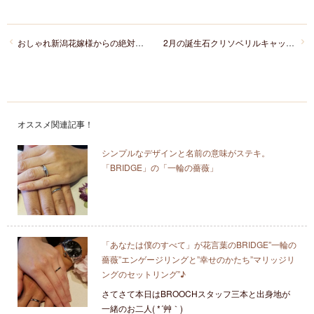
おしゃれ新潟花嫁様からの絶対的な支持！？オレッキオのおしゃれかわいい婚約指輪厳選３
2月の誕生石クリソベリルキャッツアイってどんな宝石か新潟の宝石商に聞いた
オススメ関連記事！
シンプルなデザインと名前の意味がステキ。
「BRIDGE」の「一輪の薔薇」
「あなたは僕のすべて」が花言葉のBRIDGE”一輪の
薔薇”エンゲージリングと”幸せのかたち”マリッジリ
ングのセットリング”♪
さてさて本日はBROOCHスタッフ三本と出身地が
一緒のお二人( *´艸｀)