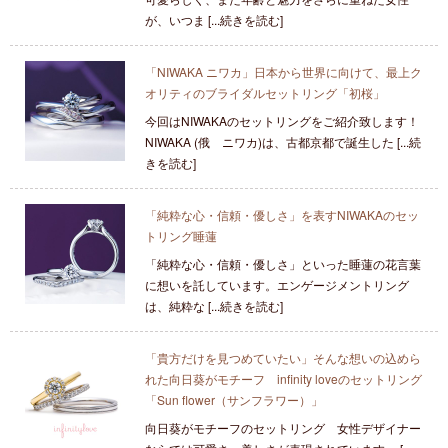
が、いつま [...続きを読む]
「NIWAKA ニワカ」日本から世界に向けて、最上ク
オリティのブライダルセットリング「初桜」
今回はNIWAKAのセットリングをご紹介致します！
NIWAKA (俄 ニワカ)は、古都京都で誕生した [...続
きを読む]
「純粋な心・信頼・優しさ」を表すNIWAKAのセッ
トリング睡蓮
「純粋な心・信頼・優しさ」といった睡蓮の花言葉
に想いを託しています。エンゲージメントリング
は、純粋な [...続きを読む]
「貴方だけを見つめていたい」そんな想いの込めら
れた向日葵がモチーフ infinity loveのセットリング
「Sun flower（サンフラワー）」
向日葵がモチーフのセットリング 女性デザイナー