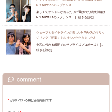
N.Y NIWAKAのレゾナンス
楽しくてオシャレなおふたりに選ばれた結婚指輪は
N.Y NIWAKAのレゾナンス！ [...続きを読む]
ウェーブとダイヤラインが美しいNIWAKAのマリッ
ジリング「朝葉」をお持ちいただきました♪
令和に代わる瞬間でのサプライズプロポーズ！ [...
続きを読む]
comment
*
が付いている欄は必須項目です
コメント
*