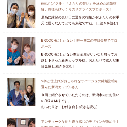
nocur (ノクル）「ふたりの誓い」を込めた結婚指
輪。奥様もびっくりのサプライズプロポーズ！
最高に縁起の良い日に運命の指輪がおふたりのお手
元に届くなんてとても素敵ですね。 [...続きを読む]
BROOCHにしかない！唯一無二の杢目金屋でプロ
ポーズ
BROOCHにしかない杢目金屋がいいなと思ってお
越し下さった新潟カップル様。おふたりで選んだ杢
目金屋 [...続きを読む]
V字と仕上げがおしゃれなラパージュの結婚指輪を
選んだ新潟カップルさん
今回ご紹介させていただくのは、新潟市内にお住い
のR様＆Ｍ様です。
おふたりは、お付き合 [...続きを読む]
アンティークな他と違う感じのデザインが決め手！