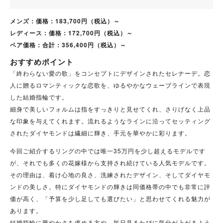
メンズ：価格：183,700円（税込）～
レディース：価格：172,700円（税込）～
ペア価格：合計：356,400円（税込）～
おすすめポイント
「終わらない愛の歌」をコンセプトにデザインされたセレナーデ。恋
人に贈るロマンティックな恋歌を、ゆるやかなウェーブラインで表現
した結婚指輪です。
細身で美しいフォルムは指をすっきりと見せてくれ、さりげなく上品
な印象を与えてくれます。流れるようなラインに沿ってセッティング
されたダイヤモンドは繊細に輝き、手元を華やかに彩ります。
今回ご紹介するリングの中では唯一35万円を少し超えるモデルです
が、それでも多くの花嫁様から支持され続けている人気モデルです。
その理由は、着け心地の良さ、洗練されたデザイン、そしてダイヤモ
ンドの美しさ。特にダイヤモンドの輝きは同価格帯の中でも非常に評
価が高く、「予算を少し足しても選びたい」と思わせてくれる魅力が
あります。
結婚指輪に華やかさを求める方や、毎日見るたびに気分が上がるよう