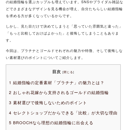
の結婚指輪を選ぶカップルも増えています。SNSやブライダル雑誌な
どでさまざまなデザインを見る機会が増え、自分たちらしい結婚指輪
を求める方が多くなっているからです。
しかし、見た目だけで決めてしまうと「思っていた雰囲気と違った」
「もっと比較しておけばよかった」と後悔してしまうこともありま
す。
今回は、プラチナとゴールドそれぞれの魅力や特徴、そして後悔しな
い素材選びのポイントについてご紹介します。
目次
[
閉じる
]
1
結婚指輪の定番素材「プラチナ」の魅力とは？
2
おしゃれ花嫁から支持されるゴールドの結婚指輪
3
素材選びで後悔しないためのポイント
4
セレクトショップだからできる「比較」が大切な理由
5
BROOCHなら理想の結婚指輪に出会える