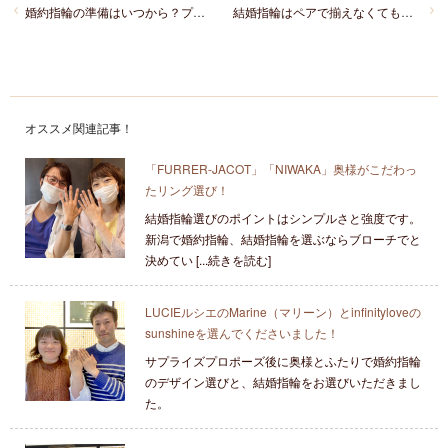
婚約指輪の準備はいつから？プロポーズを考え始めた男性様必見ガイド
結婚指輪はペアで揃えなくてもいい？おふたりらしい結婚指輪選びをご紹介
オススメ関連記事！
「FURRER‐JACOT」「NIWAKA」奥様がこだわっ
たリング選び！
結婚指輪選びのポイントはシンプルさと強度です。
新潟で婚約指輪、結婚指輪を選ぶならブローチでと
決めてい [...続きを読む]
LUCIEルシエのMarine（マリーン）とinfinityloveの
sunshineを選んでくださいました！
サプライズプロポーズ後に奥様とふたりで婚約指輪
のデザイン選びと、結婚指輪をお選びいただきまし
た。