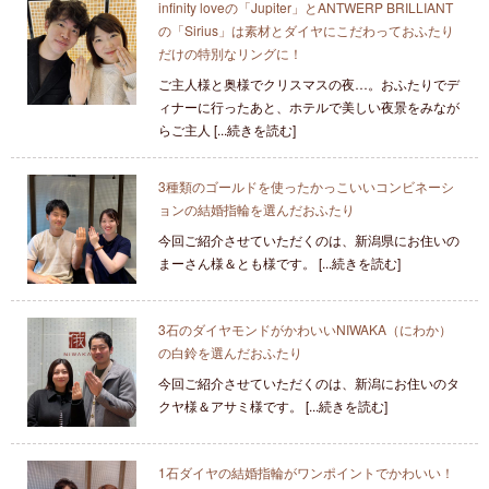
infinity loveの「Jupiter」とANTWERP BRILLIANT
の「Sirius」は素材とダイヤにこだわっておふたり
だけの特別なリングに！
ご主人様と奥様でクリスマスの夜…。おふたりでデ
ィナーに行ったあと、ホテルで美しい夜景をみなが
らご主人 [...続きを読む]
3種類のゴールドを使ったかっこいいコンビネーシ
ョンの結婚指輪を選んだおふたり
今回ご紹介させていただくのは、新潟県にお住いの
まーさん様＆とも様です。 [...続きを読む]
3石のダイヤモンドがかわいいNIWAKA（にわか）
の白鈴を選んだおふたり
今回ご紹介させていただくのは、新潟にお住いのタ
クヤ様＆アサミ様です。 [...続きを読む]
1石ダイヤの結婚指輪がワンポイントでかわいい！