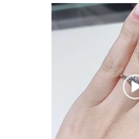
動
画
プ
レ
ー
ヤ
ー