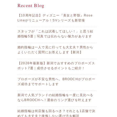
Recent Blog
【10周年記念】ディズニー『美女と野獣』Rose
Lineがリニューアル！SVシリーズも新登場
スタッフが「これは試着してほしい！」と思う結
婚指輪5選｜写真では伝わらない魅力があります
婚約指輪は一人で見に行っても大丈夫？男性から
よくいただく質問にお答えします【新潟】
【2026年最新版】新潟でおすすめのプロポーズス
ポット7選｜成功させるポイントもご紹介！
プロポーズが不安な男性へ。BROOCHがプロポー
ズ成功までサポートします
新潟で人気ブランドの結婚指輪を一度に見比べる
ならBROOCHへ！運命のリング選びを叶えます
結婚指輪は何店舗も回るべき？それとも1店舗で決
めても大丈夫？後悔しない選び方を解説