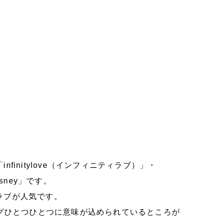
initylove（インフィニティラブ）」・
sney」です。
ラブが人気です。
ングひとつひとつに意味が込められているところが