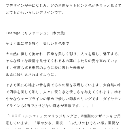
ブデザインが手になじみ、どの角度からもピンク色がチラッと見えて
とてもかわいらしいデザインです。
Leafage（リファージュ） [木の葉]
そよぐ風に空を舞う 美しい音色奏で
大自然に優しく抱かれ、四季を美しく彩り、人々を癒し、魅了する。
そんな様々な表情を見せてくれる木の葉にふたりの姿を重ねていま
す。何度も巡る季節のように愛に溢れた未来が
永遠に繰り返されますように。
そよぐ風に心地よい音を奏でる木の葉を表現しています。大自然の中
で四季を美しく彩り、人々に安らぎと優しさを与えてくれます。ゆる
やかなウェーブラインの細めで優しい印象のリングです！ダイヤモン
ドラインも5石でさりげない輝きが素敵です、、、！
「LUCIE（ルシエ）」のマリッジリングは、3種類のデザインをご用
意しています。 「華やかさ」重視、「ふたりのおそろい感」重視な