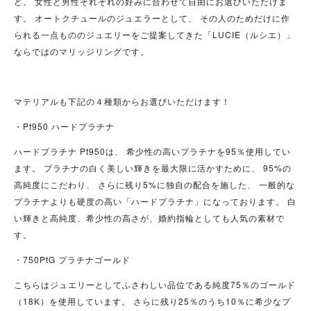
ど、 女性と男性それぞれの好みに合わせて自由にお選びいただけま
す。 オートクチュールのジュエラーとして、 その人のためだけに作
られる一点もののジュエリーをご提案してきた「LUCIE（ルシエ）」
ならではのマリッジリングです。
マテリアルも下記の４種類からお選びいただけます！
・Pt950 ハードプラチナ
ハードプラチナ Pt950は、 希少性の高いプラチナを95％使用してい
ます。 プラチナの白く美しい輝きを最大限に活かすために、 95%の
高純度にこだわり、 さらに残り5%に独自の配合を施した、 一般的な
プラチナよりも硬度の高い「ハードプラチナ」になっております。 白
い輝きと高純度、希少性の高さが、婚約指輪としても人気の素材で
す。
・750PtG プラチナゴールド
こちらはジュエリーとしてふさわしい品位である純度75％のゴールド
（18K）を使用しています。 さらに残り25％のうち10％に希少なプ