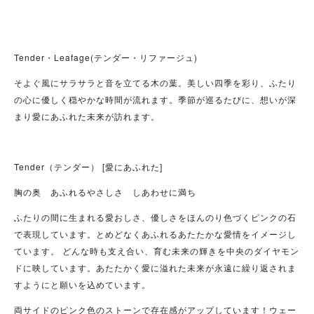
Tender・Leafage(テンダー・リファージュ)
そよぐ風にサラサラと音を立てる木の葉。美しい四季を彩り、ふたり
の心に優しく穏やかな時間が流れます。季節が巡るたびに、想いが深
まり愛にあふれた未来が訪れます。
Tender（テンダー） [愛にあふれた]
胸の奥 あふれるやさしさ しあわせに満ち
ふたりの間に生まれる愛おしさ、優しさをほんのり色づくピンクの石
で表現しています。とめどなくあふれるあたたかな愛情をイメージし
ています。 どんな時も支え合い、育む未来の輝きを中央のダイヤモン
ドに映しています。あたたかく愛に溢れた未来が永遠に繰り返されま
すようにと願いを込めています。
両サイドのピンク色のストーンで存在感がアップしています！ウェー