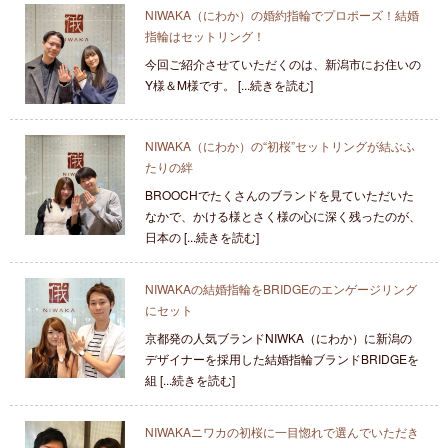
NIWAKA（にわか）の婚約指輪でプロポーズ！結婚
指輪はセットリング！
今回ご紹介させていただくのは、新潟市にお住いの
Y様＆M様です。 [...続きを読む]
NIWAKA（にわか）の“初桜”セットリングが結ぶふ
たりの絆
BROOCHでたくさんのブランドを見ていただいた
なかで、かける様とさく様の心に深く残ったのが、
日本の [...続きを読む]
NIWAKAの結婚指輪をBRIDGEのエンゲージリング
にセット
京都発の人気ブランドNIWKA（にわか）に新潟の
デザイナーを採用した結婚指輪ブランドBRIDGEを
組 [...続きを読む]
NIWAKAニワカの初桜に一目惚れで選んでいただき