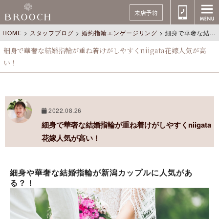
来店予約
HOME
>
スタッフブログ
>
婚約指輪エンゲージリング
>
細身で華奢な結婚指輪が重ね着けがしやすくniigata花嫁人気が高い！
細身で華奢な結婚指輪が重ね着けがしやすくniigata花嫁人気が高
い！
2022.08.26
細身で華奢な結婚指輪が重ね着けがしやすくniigata
花嫁人気が高い！
細身や華奢な結婚指輪が新潟カップルに人気があ
る？！