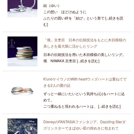
結（ゆい）
この想い ほどけぬように
ふたりの固い絆を「結び」という形で [...続きを読
む]
「俄」京杢目 日本の伝統技法をもとに木目模様の
美しさを最大限に活かしたリング
日本の伝統技法を用いた木目模様の美しいリング。
俄 NIWAKA 京杢目 [...続きを読む]
K'unoケイウノのWith heartウィズハートは重ねてで
きる2人の愛の証
ずっと一緒にいたいという気持ち(心)をハートに込
めて。
二つ重ねると現われるハートは、 [...続きを読む]
DisneyのFANTASIAファンタジア、Dazzling Starダ
ズリンスターでまばゆい星の煌めきに包まれて