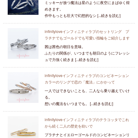
ミッキーが放つ魔法は星のように夜空にまばゆく煌
めきます。
作中もっとも壮大で幻想的なシ [...続きを読む]
infinityloveインフィニティラブのセットリング プ
ラチナでもゴールドでも可愛い指輪をご紹介します
茜は茜色の朝日を意味。
ふたりの関係が、いつまでも朝日のようにフレッシ
ュで力強く続きま [...続きを読む]
infinityloveインフィニティラブのコンビネーション
カラーのリングで恋の「魔法」にかかって
一人ではできないことも、二人なら乗り越えていけ
る。
想いの魔法をいつまでも。 [...続きを読む]
infinityloveインフィニティラブのテラコッタでこれ
から続く二人の歴史を紡いで
プラチナとイエローゴールドのコンビネーションリ