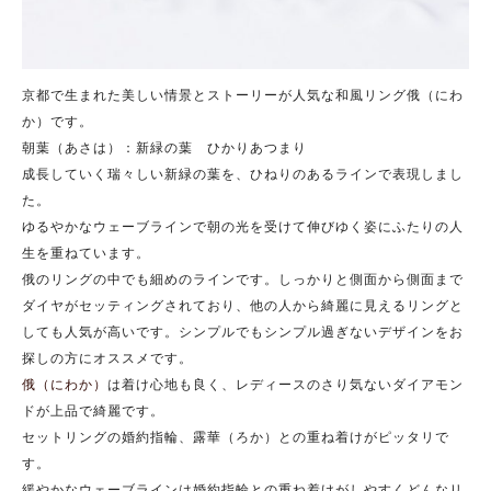
京都で生まれた美しい情景とストーリーが人気な和風リング俄（にわ
か）です。
朝葉（あさは）：新緑の葉 ひかりあつまり
成長していく瑞々しい新緑の葉を、ひねりのあるラインで表現しまし
た。
ゆるやかなウェーブラインで朝の光を受けて伸びゆく姿にふたりの人
生を重ねています。
俄のリングの中でも細めのラインです。しっかりと側面から側面まで
ダイヤがセッティングされており、他の人から綺麗に見えるリングと
しても人気が高いです。シンプルでもシンプル過ぎないデザインをお
探しの方にオススメです。
俄（にわか）
は着け心地も良く、レディースのさり気ないダイアモン
ドが上品で綺麗です。
セットリングの婚約指輪、露華（ろか）との重ね着けがピッタリで
す。
緩やかなウェーブラインは婚約指輪との重ね着けがしやすくどんなリ