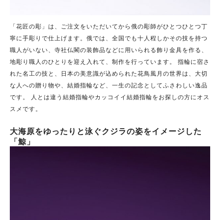
「花匠の彫」は、ご注文をいただいてから俄の彫師がひとつひとつ丁
寧に手彫りで仕上げます。俄では、全国でも十人程しかその技を持つ
職人がいない、寺社仏閣の装飾品などに用いられる飾り金具を作る、
地彫り職人のひとりを迎え入れて、制作を行っています。 指輪に宿さ
れた名工の技と、日本の美意識が込められた花鳥風月の世界は、大切
な人への贈り物や、結婚指輪など、一生の記念としてふさわしい逸品
です。
人とは違う結婚指輪やカッコイイ結婚指輪をお探しの方にオス
スメです。
大海原をゆったりと泳ぐクジラの姿をイメージした
「鯨」