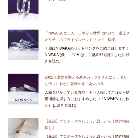
「NIWAKA ニワカ」日本から世界に向けて、最上ク
オリティのブライダルセットリング「初桜」
今回はNIWAKAのセットリングをご紹介致します！
NIWAKA (俄 ニワカ)は、古都京都で誕生した [...続
きを読む]
2022年夏婚を迎える新潟カップルさんにピッタリ
な俄（にわか）花匠の彫「あいの風」
入籍をひかえている方や、もう入籍してこれから結
婚指輪を探す方におすすめしたい「NIWAKA（にわ
か） [...続きを読む]
【新潟】プロポーズをしようと思ったら【婚約指輪
探し】
【新潟】プロポーズをしようと思ったら【婚約指輪