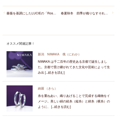
薔薇を基調にしたLUCIEの「Rose crassique」 薔薇のように可憐なあなたへ
春夏秋冬 四季が織りなすそれぞれの美しさを、伝統技術の和彫りによって指輪に留めた「花匠の彫」
オススメ関連記事！
新潟 NIWAKA 俄（にわか）
NIWAKA は千二百年の歴史ある京都で誕生しまし
た。京都で受け継がれてきた文化や芸術によって生
み出 [...続きを読む]
綺羅 （きら）
糸を重ねあい、織りあげることで完成する織物をイ
メージ。美しい絹の経糸（縦糸）と緯糸（横糸）の
ように、 [...続きを読む]