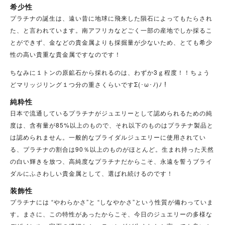
希少性
プラチナの誕生は、遠い昔に
地球に飛来した隕石によってもたらされ
た、と言われています
。南アフリカなどごく一部の産地でしか採るこ
とができず、金などの貴金属よりも採掘量が少ないため、とても希少
性の高い貴重な貴金属ですなのです！
ちなみに１トンの原鉱石から採れるのは、わずか3ｇ程度！！
ちょう
どマリッジリング１つ分の重さくらいですΣ(･ω･ﾉ)ﾉ！
純粋性
日本で流通している
プラチナがジュエリーとして認められるための純
度は、含有量が85%以上のもの
で、それ以下のものはプラチナ製品と
は認められません。一般的なブライダルジュエリーに使用されてい
る、プラチナの割合は90％以上のものがほとんど。生まれ持った天然
の白い輝きを放つ、高純度なプラチナだからこそ、永遠を誓うブライ
ダルにふさわしい貴金属として、選ばれ続けるのです！
装飾性
プラチナには “
やわらかさ
”と “
しなやかさ
”という性質が備わっていま
す。まさに、この特性があったからこそ、今日のジュエリーの多様な