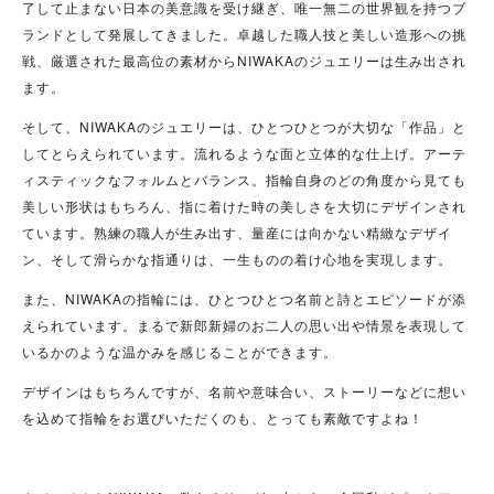
了して止まない日本の美意識を受け継ぎ、唯一無二の世界観を持つブ
ランドとして発展してきました。卓越した職人技と美しい造形への挑
戦、厳選された最高位の素材からNIWAKAのジュエリーは生み出され
ます。
そして、NIWAKAのジュエリーは、ひとつひとつが大切な「作品」と
してとらえられています。流れるような面と立体的な仕上げ。アーテ
ィスティックなフォルムとバランス。指輪自身のどの角度から見ても
美しい形状はもちろん、指に着けた時の美しさを大切にデザインされ
ています。熟練の職人が生み出す、量産には向かない精緻なデザイ
ン、そして滑らかな指通りは、一生ものの着け心地を実現します。
また、NIWAKAの指輪には、ひとつひとつ名前と詩とエピソードが添
えられています。まるで新郎新婦のお二人の思い出や情景を表現して
いるかのような温かみを感じることができます。
デザインはもちろんですが、名前や意味合い、ストーリーなどに想い
を込めて指輪をお選びいただくのも、とっても素敵ですよね！