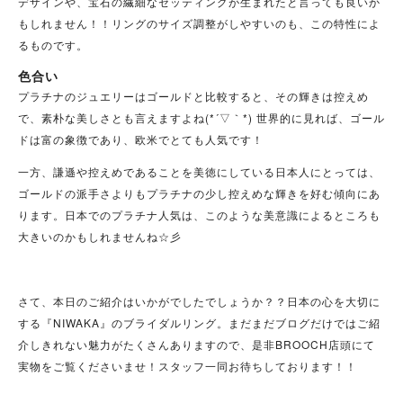
デザインや、宝石の繊細なセッティングが生まれたと言っても良いか
もしれません！！リングのサイズ調整がしやすいのも、この特性によ
るものです。
色合い
プラチナのジュエリーはゴールドと比較すると、その輝きは控えめ
で、素朴な美しさとも言えますよね(*´▽｀*) 世界的に見れば、ゴール
ドは富の象徴であり、欧米でとても人気です！
一方、謙遜や控えめであることを美徳にしている日本人にとっては、
ゴールドの派手さよりも
プラチナの少し控えめな輝き
を好む傾向にあ
ります。日本でのプラチナ人気は、このような美意識によるところも
大きいのかもしれませんね☆彡
さて、本日のご紹介はいかがでしたでしょうか？？日本の心を大切に
する『NIWAKA』のブライダルリング。まだまだブログだけではご紹
介しきれない魅力がたくさんありますので、是非BROOCH店頭にて
実物をご覧くださいませ！スタッフ一同お待ちしております！！