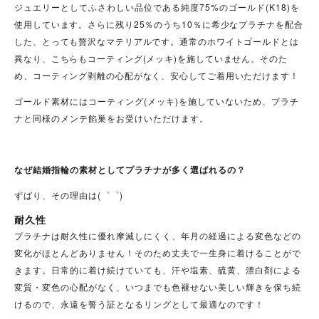
ジュエリーとしてふさわしい品位である純度75%のゴールド(
K
18)を
使用しています。さらに残り25％のうち10％に希少なプラチナを配合
した、とっても贅沢なマテリアルです。通常のホワイトゴールドとは
異なり、こちらもコーティング(メッキ)を施していません。そのた
め、コーティング剥離の心配がなく、安心してご着用いただけます！
ゴールド素材にはコーティング(メッキ)を施していないため、プラチ
ナと同様のメンテ餡巣をお受けいただけます。
なぜ結婚指輪の素材としてプラチナが多く選ばれるの？
ずばり、その理由は(゜゜)
耐久性
プラチナは耐久性に優れ摩滅しにくく、年月の経過による変色などの
変化がほとんどありません！そのため
丈夫で一生身に着けることがで
きます
。日常的に着け続けていても、汗や塩素、硫黄、漂白剤による
変質・変色の心配がなく、いつまでも色褪せない美しい輝きを保ち続
けるので、永遠を誓う証となるリングとして最適なのです！