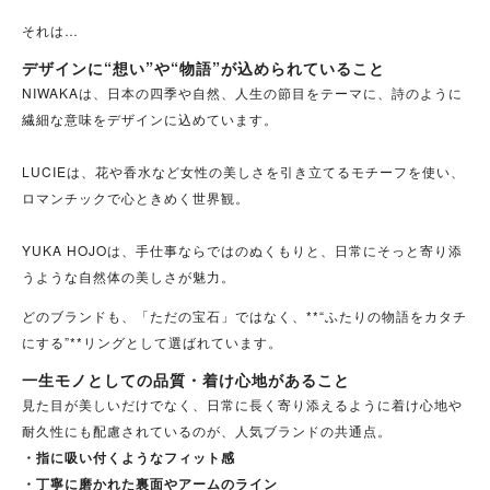
それは…
デザインに“想い”や“物語”が込められていること
NIWAKAは、日本の四季や自然、人生の節目をテーマに、詩のように
繊細な意味をデザインに込めています。
LUCIEは、花や香水など女性の美しさを引き立てるモチーフを使い、
ロマンチックで心ときめく世界観。
YUKA HOJOは、手仕事ならではのぬくもりと、日常にそっと寄り添
うような自然体の美しさが魅力。
どのブランドも、「ただの宝石」ではなく、**“ふたりの物語をカタチ
にする”**リングとして選ばれています。
一生モノとしての品質・着け心地があること
見た目が美しいだけでなく、日常に長く寄り添えるように着け心地や
耐久性にも配慮されているのが、人気ブランドの共通点。
・指に吸い付くようなフィット感
・丁寧に磨かれた裏面やアームのライン