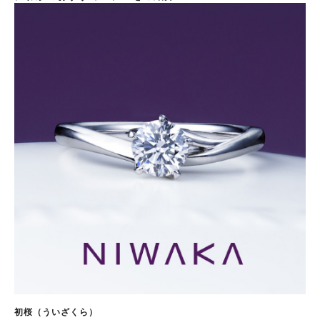
初桜（ういざくら）