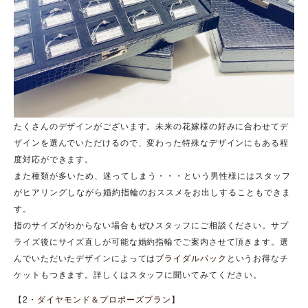
たくさんのデザインがございます。未来の花嫁様の好みに合わせてデ
ザインを選んでいただけるので、変わった特殊なデザインにもある程
度対応ができます。
また種類が多いため、迷ってしまう・・・という男性様にはスタッフ
がヒアリングしながら婚約指輪のおススメをお出しすることもできま
す。
指のサイズがわからない場合もぜひスタッフにご相談ください。サプ
ライズ後にサイズ直しが可能な婚約指輪でご案内させて頂きます。
選
んでいただいたデザインによっては
ブライダルパック
というお得なチ
ケットもつきます。詳しくはスタッフに聞いてみてください。
【2・
ダイヤモンド＆プロポーズプラン
】