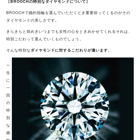
【
BROOCHの特別なダイヤモンドについて
】
BROOCHで婚約指輪を選んでいただくとき重要担ってくるのがその
ダイヤモンドの美しさです。
きらきらと煌めきいつまでも女性の心をときめかせてくれるそれは、
特別こだわって選んでいくものでしょう。
そんな特別な
ダイヤモンドに対するこだわりが違います
。
一
生
に
一
回
の
特
別
な
婚
約