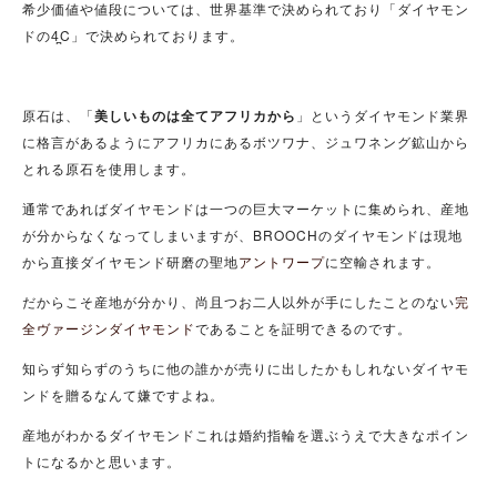
希少価値や値段については、世界基準で決められており「ダイヤモン
ドの4̪C」で決められております。
原石は、「
美しいものは全てアフリカから
」というダイヤモンド業界
に格言があるようにアフリカにあるボツワナ、ジュワネング鉱山から
とれる原石を使用します。
通常であればダイヤモンドは一つの巨大マーケットに集められ、産地
が分からなくなってしまいますが、BROOCHのダイヤモンドは現地
から直接ダイヤモンド研磨の聖地
アントワープ
に空輸されます。
だからこそ産地が分かり、尚且つお二人以外が手にしたことのない
完
全ヴァージンダイヤモンド
であることを証明できるのです。
知らず知らずのうちに他の誰かが売りに出したかもしれないダイヤモ
ンドを贈るなんて嫌ですよね。
産地がわかるダイヤモンドこれは婚約指輪を選ぶうえで大きなポイン
トになるかと思います。