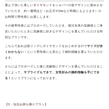
選んで頂いた
美しいダイヤモンド
をシルバーの仮デザインに留めさせ
ていただき、約一週間ほど（お正月やGwなど時期にもよります）の
お時間で男性様にお渡しします。
その後男性様にはプロポーズしていただき、後日未来の花嫁様とご来
店いただいたときに花嫁様に好きなデザインにを選んでいただける特
別なプランです。
こちらであれば仮リングにダイヤモンドをおとめするので
サイズが全
くわからない
！という男性様にも安心して婚約指輪を選んでいただけ
ます。
さらにはプロポーズした後に花嫁様にデザインを選んでいただけるこ
とによって、
サプライズもできて、女性好みの婚約指輪を手にでき
る！
というプランになっております。
【3・
当日お持ち帰りプラン
】