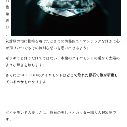
指
輪
選
び
、
花嫁様の指に指輪を着けたときその情熱的でロマンチックな輝きに心
が踊りいつでもその特別な想いを思い出せるように・・・
ギラギラと輝くだけでではない、本物のダイヤモンドの暖かく太陽の
ような輝きを放ちます。
さらにはBROOCHのダイヤモンドは
どこで取れた原石
で
誰が研磨し
ているのか
もわかります。
ダイヤモンドの美しさは、原石の美しさとカッター職人の腕次第で
す。